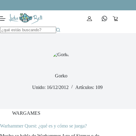
Saltar
al
contenido
Carro
de
compra
Gorko
Unido: 16/12/2012
Artículos: 109
WARGAMES
Warhammer Quest: ¿qué es y cómo se juega?
Mucho se habla de Warhammer Age of Sigmar o de