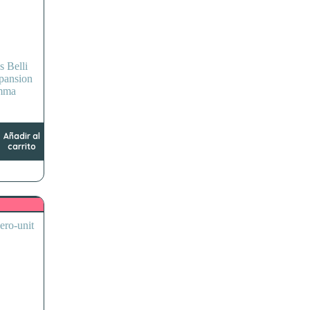
s Belli
pansion
mma
Añadir al
carrito