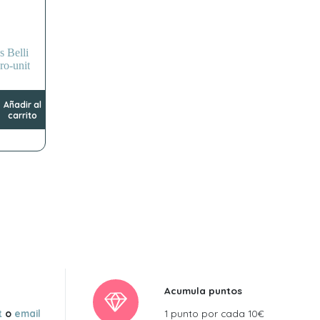
s Belli
o-unit
Añadir al
carrito
Acumula puntos
t
o
email
1 punto por cada 10€