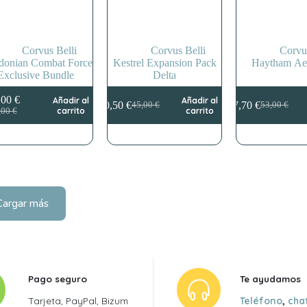
Corvus Belli
Corvus Belli
Corvu
donian Combat Force
Kestrel Expansion Pack
Haytham Aer
Exclusive Bundle
Delta
,00
€
Añadir al
Añadir al
40,50
€
47,70
€
45,00
€
53,00
€
El
El
El
El
El
El
carrito
carrito
,00
€
precio
precio
precio
precio
precio
precio
original
actual
original
actual
original
actual
era:
es:
era:
es:
era:
es:
170,00 €.
153,00 €.
45,00 €.
40,50 €.
53,00 €.
47,70 €.
Cargar más
Pago seguro
Te ayudamos
Tarjeta, PayPal, Bizum
Teléfono
,
cha