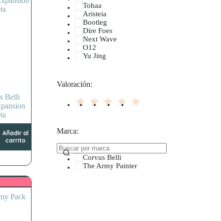
Tohaa
Aristeia
Bootleg
Dire Foes
Next Wave
O12
Yu Jing
Valoración:
s Belli
pansion
ta
Marca:
Añadir al
carrito
Corvus Belli
The Army Painter