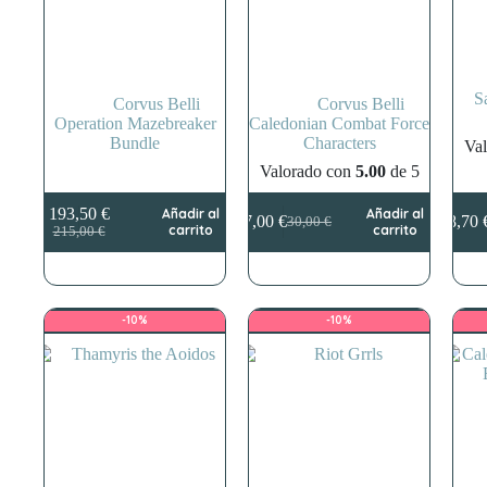
S
Corvus Belli
Corvus Belli
Operation Mazebreaker
Caledonian Combat Force
Bundle
Characters
Va
Valorado con
5.00
de 5
193,50
€
Añadir al
Añadir al
27,00
€
38,70
30,00
€
El
El
El
El
carrito
carrito
215,00
€
precio
precio
precio
precio
original
actual
original
actual
era:
es:
era:
es:
215,00 €.
193,50 €.
30,00 €.
27,00 €.
-10%
-10%