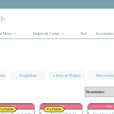
de Mesa
Juegos de Cartas
Rol
Accesorios
ado
Haqqislam
Libros de Reglas
Mercenario
-10%
-10%
-10%
Pre Pedido
Pre Pedido