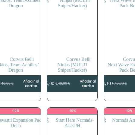
Corvus Belli
Corvus Belli
Corvu
kios, Team Achilles’
Ninjas (MULTI
Next Wave Ex
Dragon
Sniper/Hacker)
Pack Be
Añadir al
Añadir al
€
36,00
€
44,10
€
40,00
€
40,00
€
49,00
€
El
El
El
El
El
El
carrito
carrito
precio
precio
precio
precio
precio
precio
original
actual
original
actual
original
actual
era:
es:
era:
es:
era:
es:
40,00 €.
36,00 €.
40,00 €.
36,00 €.
49,00 €.
44,10 €.
-10%
-10%
-10%