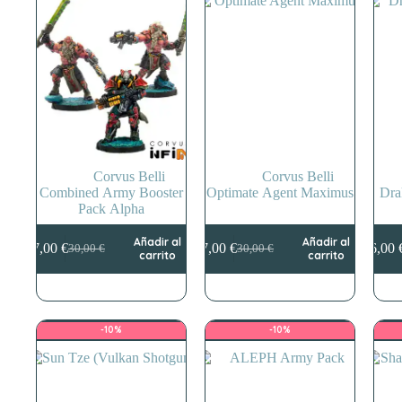
Corvus Belli
Corvus Belli
Combined Army Booster
Optimate Agent Maximus
Dra
Pack Alpha
Añadir al
Añadir al
27,00
€
27,00
€
36,00
30,00
€
30,00
€
El
El
El
El
carrito
carrito
precio
precio
precio
precio
original
actual
original
actual
era:
es:
era:
es:
30,00 €.
27,00 €.
30,00 €.
27,00 €.
-10%
-10%