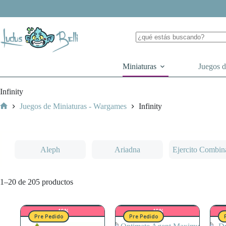
Saltar
al
contenido
Miniaturas
Juegos 
Infinity
Juegos de Miniaturas - Wargames
Infinity
Inicio
Aleph
Ariadna
Ejercito Combin
Ordenado
1–20 de 205 productos
por
los
últimos
-10%
-10%
Pre Pedido
Pre Pedido