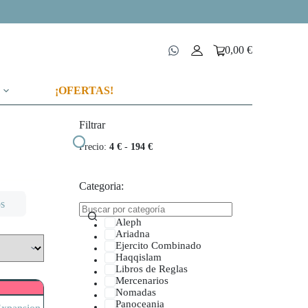
0,00
€
Carro
de
compra
¡OFERTAS!
Filtrar
Precio:
4 €
-
194 €
Categoria:
s
Nomadas
Panoceania
Tohaa
Aleph
Ariadna
Ejercito Combinado
Haqqislam
Libros de Reglas
Mercenarios
Nomadas
Panoceania