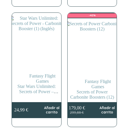
original
actual
original
actual
era:
es:
era:
es:
24,95 €.
19,90 €.
119,76 €.
95,00 €.
-40%
Fantasy Flight
Games
Fantasy Flight
Star Wars Unlimited:
Games
Secrets of Power –
Secrets of Power
Carbonite Booster (1)
Carbonite Boosters (12)
(Inglés)
179,00
€
Añadir al
Añadir al
24,99
€
El
El
carrito
carrito
299,88
€
precio
precio
original
actual
era:
es: