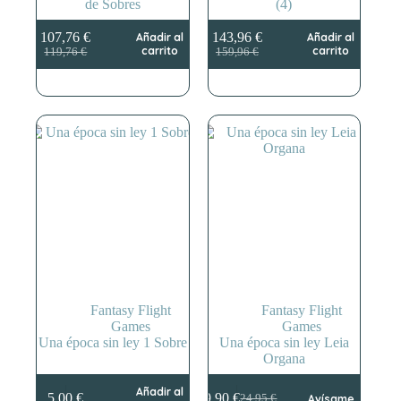
de Sobres
(4)
107,76
€
143,96
€
Añadir al
Añadir al
El
El
El
El
carrito
carrito
119,76
€
159,96
€
precio
precio
precio
precio
original
actual
original
actual
era:
es:
era:
es:
119,76 €.
107,76 €.
159,96 €.
143,96 €.
Fantasy Flight
Fantasy Flight
Games
Games
Una época sin ley 1 Sobre
Una época sin ley Leia
Organa
Añadir al
5,00
€
19,90
€
24,95
€
Avísame