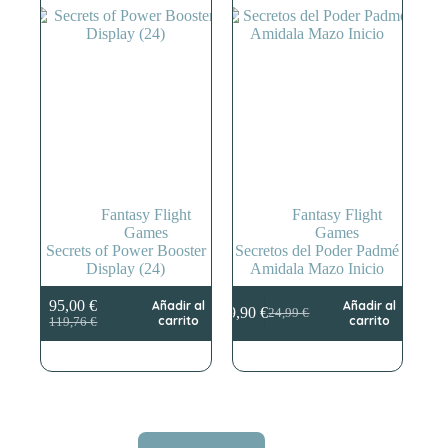
Fantasy Flight
Fantasy Flight
Games
Games
Secrets of Power Booster
Secretos del Poder Padmé
Display (24)
Amidala Mazo Inicio
95,00
€
Añadir al
Añadir al
19,90
€
24,99
€
El
El
El
El
carrito
carrito
119,76
€
precio
precio
precio
precio
original
actual
original
actual
era:
es:
era:
es:
119,76 €.
95,00 €.
24,99 €.
19,90 €.