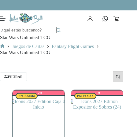
Saltar
al
contenido
Carro
de
compra
Star Wars Unlimited TCG
Juegos de Cartas
Fantasy Flight Games
Inicio
Star Wars Unlimited TCG
FILTRAR
-10%
-11%
Pre Pedido
Pre Pedido