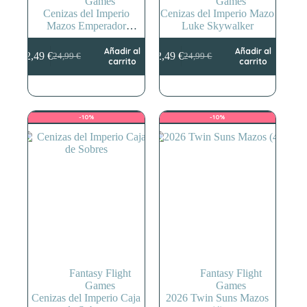
Games
Games
Cenizas del Imperio
Cenizas del Imperio Mazo
Mazos Emperador
Luke Skywalker
Palpatine
Añadir al
Añadir al
22,49
€
22,49
€
24,99
€
24,99
€
El
El
El
El
carrito
carrito
precio
precio
precio
precio
original
actual
original
actual
era:
es:
era:
es:
24,99 €.
22,49 €.
24,99 €.
22,49 €.
-10%
-10%
Fantasy Flight
Fantasy Flight
Games
Games
Cenizas del Imperio Caja
2026 Twin Suns Mazos