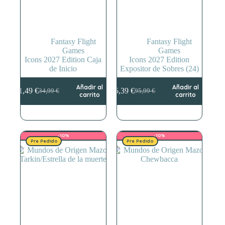
Fantasy Flight
Fantasy Flight
Games
Games
Icons 2027 Edition Caja
Icons 2027 Edition
de Inicio
Expositor de Sobres (24)
Añadir al
Añadir al
31,49
€
85,39
€
34,99
€
95,99
€
El
El
El
El
carrito
carrito
precio
precio
precio
precio
original
actual
original
actual
era:
es:
era:
es:
34,99 €.
31,49 €.
95,99 €.
85,39 €.
-10%
-10%
Pre Pedido
Pre Pedido