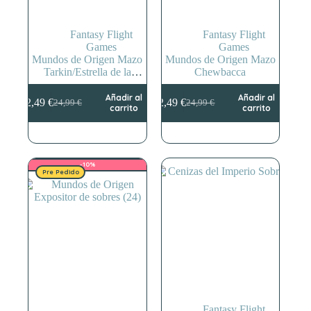
Fantasy Flight
Fantasy Flight
Games
Games
Mundos de Origen Mazo
Mundos de Origen Mazo
Tarkin/Estrella de la
Chewbacca
muerte
Añadir al
Añadir al
22,49
€
22,49
€
24,99
€
24,99
€
El
El
El
El
carrito
carrito
precio
precio
precio
precio
original
actual
original
actual
era:
es:
era:
es:
24,99 €.
22,49 €.
24,99 €.
22,49 €.
-10%
Pre Pedido
Fantasy Flight