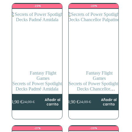
299,88 €.
179,00 €.
-20%
-20%
Fantasy Flight
Fantasy Flight
Games
Games
Secrets of Power Spotlight
Secrets of Power Spotlight
Decks Padmé Amidala
Decks Chancellor
Palpatine
Añadir al
Añadir al
19,90
€
19,90
€
24,99
€
24,99
€
El
El
El
El
carrito
carrito
precio
precio
precio
precio
original
actual
original
actual
era:
es:
era:
es:
24,99 €.
19,90 €.
24,99 €.
19,90 €.
-21%
-20%