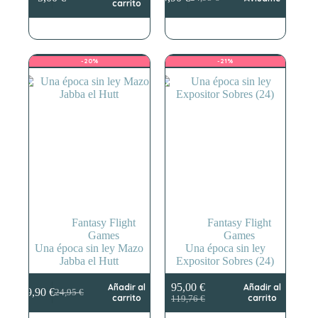
El
El
carrito
precio
precio
original
actual
era:
es:
24,95 €.
19,90 €.
-20%
-21%
Fantasy Flight
Fantasy Flight
Games
Games
Una época sin ley Mazo
Una época sin ley
Jabba el Hutt
Expositor Sobres (24)
95,00
€
Añadir al
Añadir al
19,90
€
24,95
€
El
El
El
El
carrito
carrito
119,76
€
precio
precio
precio
precio