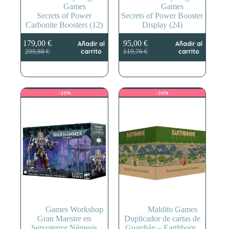
Games
Games
Secrets of Power
Secrets of Power Booster
Carbonite Boosters (12)
Display (24)
179,00
€
95,00
€
Añadir al
Añadir al
El
El
El
El
carrito
carrito
299,88
€
119,76
€
precio
precio
precio
precio
original
actual
original
actual
era:
es:
era:
es:
299,88 €.
179,00 €.
119,76 €.
95,00 €.
-20%
-20%
Games Workshop
Maldito Games
Gran Maestre en
Duplicador de cartas de
Servoterror Némesis
Guardián – Earthborne