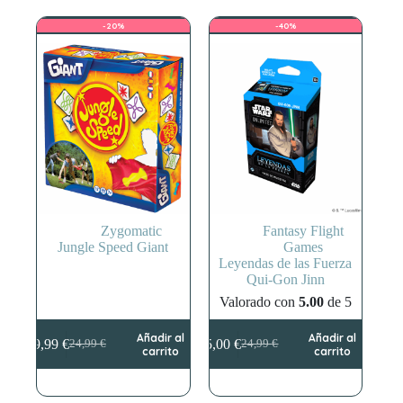
era:
es:
era:
es:
35,99 €.
25,20 €.
45,00 €.
35,00 €.
-20%
-40%
Zygomatic
Fantasy Flight
Jungle Speed Giant
Games
Leyendas de las Fuerza
Qui-Gon Jinn
Valorado con
5.00
de 5
Añadir al
Añadir al
19,99
€
15,00
€
24,99
€
24,99
€
El
El
El
El
carrito
carrito
precio
precio
precio
precio
original
actual
original
actual
era:
es:
era:
es: