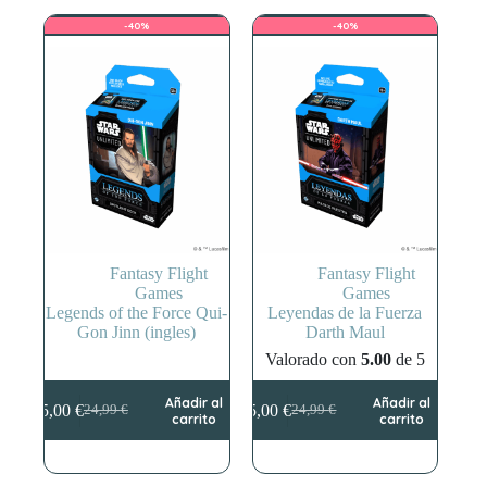
24,99 €.
19,99 €.
24,99 €.
15,00 €.
-40%
-40%
Fantasy Flight
Fantasy Flight
Games
Games
Legends of the Force Qui-
Leyendas de la Fuerza
Gon Jinn (ingles)
Darth Maul
Valorado con
5.00
de 5
Añadir al
Añadir al
15,00
€
15,00
€
24,99
€
24,99
€
El
El
El
El
carrito
carrito
precio
precio
precio
precio
original
actual
original
actual
era:
es:
era:
es: