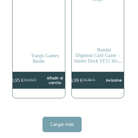
Bandai
Digimon Card Game –
Tranjis Games
Starter Deck ST21 Hero
Birdie
Of Hope
Añadir al
13,95
€
14,99
€
19,95
€
18,80
€
Avísame
El
El
El
El
carrito
precio
precio
precio
precio
original
actual
original
actual
era:
es:
era:
es:
19,95 €.
13,95 €.
18,80 €.
14,99 €.
Cargar más