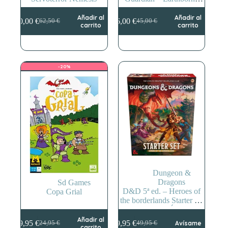
Rangers
Añadir al
Añadir al
50,00
€
36,00
€
62,50
€
45,00
€
El
El
El
El
carrito
carrito
precio
precio
precio
precio
original
actual
original
actual
era:
es:
era:
es:
62,50 €.
50,00 €.
45,00 €.
36,00 €.
-20%
Dungeon &
Dragons
Sd Games
D&D 5ª ed. – Heroes of
Copa Grial
the borderlands Starter set
– INGLÉS
Añadir al
19,95
€
39,95
€
24,95
€
49,95
€
Avísame
El
El
El
El
carrito