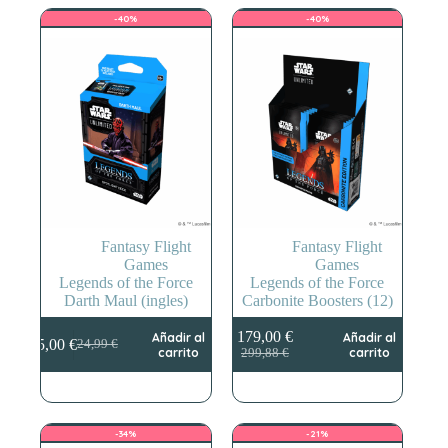
24,99 €.
15,00 €.
24,99 €.
15,00 €.
-40%
-40%
Fantasy Flight
Fantasy Flight
Games
Games
Legends of the Force
Legends of the Force
Darth Maul (ingles)
Carbonite Boosters (12)
179,00
€
Añadir al
Añadir al
15,00
€
24,99
€
El
El
El
El
carrito
carrito
299,88
€
precio
precio
precio
precio
original
actual
original
actual
era:
es:
era:
es:
24,99 €.
15,00 €.
299,88 €.
179,00 €.
-34%
-21%