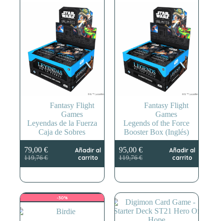
Fantasy Flight
Fantasy Flight
Games
Games
Leyendas de la Fuerza
Legends of the Force
Caja de Sobres
Booster Box (Inglés)
79,00
€
95,00
€
Añadir al
Añadir al
El
El
El
El
carrito
carrito
119,76
€
119,76
€
precio
precio
precio
precio
original
actual
original
actual
era:
es:
era:
es:
119,76 €.
79,00 €.
119,76 €.
95,00 €.
-30%