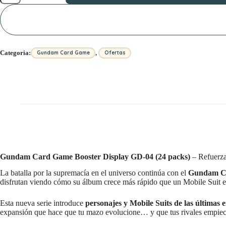
Booster
Display
GD-
04
(24
packs)
,
Categoria:
Gundam Card Game
Ofertas
cantidad
Gundam Card Game Booster Display GD-04 (24 packs)
– Refuerza
La batalla por la supremacía en el universo continúa con el
Gundam Ca
disfrutan viendo cómo su álbum crece más rápido que un Mobile Suit 
Esta nueva serie introduce
personajes y Mobile Suits de las última
expansión que hace que tu mazo evolucione… y que tus rivales empiece