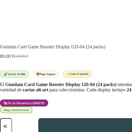
Gundam Card Game Booster Display GD-04 (24 packs)
80,00
€
120,00
€
El
El
precio
precio
original
actual
era:
es:
Gana 8 puntos
Envío 24-48h
Pago Seguro
120,00 €.
80,00 €.
El
Gundam Card Game Booster Display GD-04 (24 packs)
introdu
variedad de
cartas alt-art
para coleccionistas. Cada display incluye
24
🚀
¡Te lo llevamos GRATIS!
Hay existencias
Gundam
Card
Game