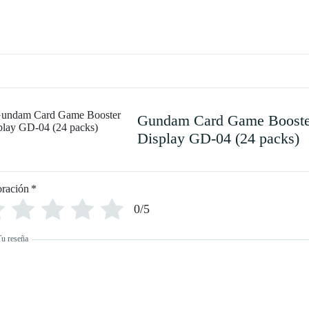
Gundam Card Game Booste
Display GD-04 (24 packs)
oración
*
0/5
Tu reseña