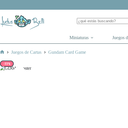
Saltar
al
contenido
Miniaturas
Juegos 
Juegos de Cartas
Gundam Card Game
Inicio
-33%