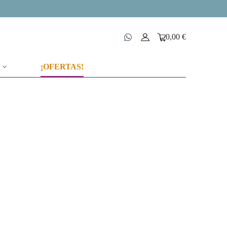
0,00
€
Carro
de
compra
¡OFERTAS!