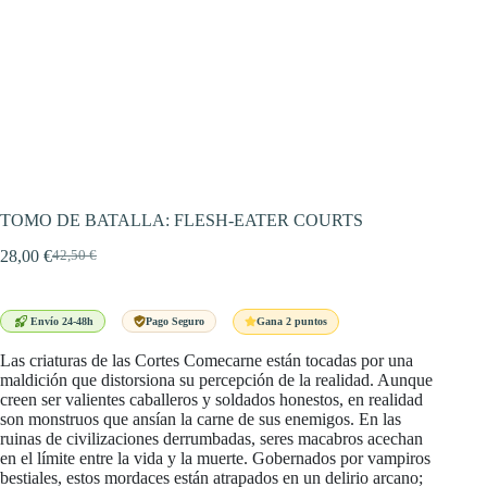
TOMO DE BATALLA: FLESH-EATER COURTS
28,00
€
42,50
€
El
El
precio
precio
original
actual
era:
es:
Gana 2 puntos
Envío 24-48h
Pago Seguro
42,50 €.
28,00 €.
Las criaturas de las Cortes Comecarne están tocadas por una
maldición que distorsiona su percepción de la realidad. Aunque
creen ser valientes caballeros y soldados honestos, en realidad
son monstruos que ansían la carne de sus enemigos. En las
ruinas de civilizaciones derrumbadas, seres macabros acechan
en el límite entre la vida y la muerte. Gobernados por vampiros
bestiales, estos mordaces están atrapados en un delirio arcano;