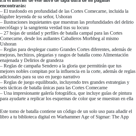
En el interior de este libro de tapa dura de 88 páginas
encontrarás:
– El trasfondo en profundidad de las Cortes Comecarne, incluida la
lúgubre leyenda de su señor, Ushoran
– Ilustraciones inquietantes que muestran las profundidades del delirio
necrófago y la sangrienta verdad tras su locura
– 27 hojas de unidad y perfiles de batalla campal para las Cortes
Comecarne, desde los aullantes Caballeros Morbheg al mismo
Ushoran
– Reglas para desplegar cuatro Grandes Cortes diferentes, además de
mejoras, hechizos, plegarias y rasgos de batalla como Alimentación
enajenada y Delirios de grandeza
– Reglas de campaña Sendero a la gloria que permitirán que tus
mejores nobles compitan por la influencia en la corte, además de reglas
adicionales para su uso en juego narrativo
– Reglas de juego equilibrado, incluyendo tres grandes estrategias y
seis tácticas de batalla únicas para las Cortes Comecarne
– Una impresionante galería fotográfica, que incluye guías de pintura
para ayudarte a replicar los esquemas de color que se muestran en ella
Este tomo de batalla contiene un código de un solo uso para añadir el
libro a tu biblioteca digital en Warhammer Age of Sigmar: The App