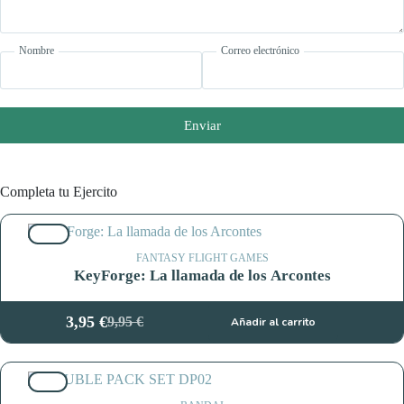
Nombre
Correo electrónico
Enviar
Completa tu Ejercito
60%
FANTASY FLIGHT GAMES
KeyForge: La llamada de los Arcontes
3,95
€
9,95
€
Añadir al carrito
El
El
precio
precio
original
actual
42%
era:
es: