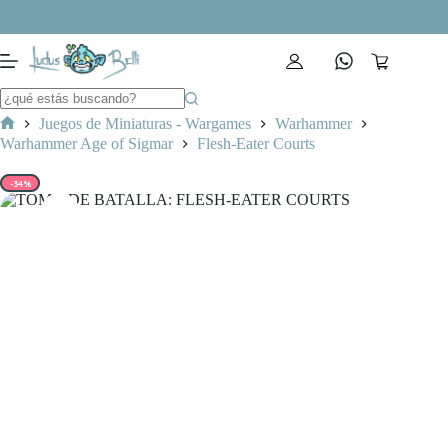
Saltar
al
contenido
Carro
de
compra
Juegos de Miniaturas - Wargames
Warhammer
Inicio
Warhammer Age of Sigmar
Flesh-Eater Courts
-34%