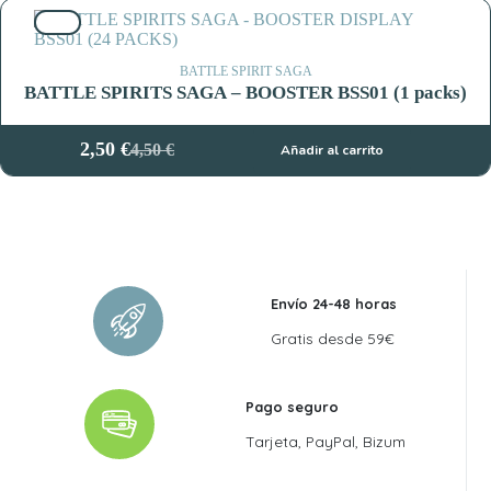
original
actual
44%
era:
es:
9,95 €.
3,95 €.
BATTLE SPIRIT SAGA
BATTLE SPIRITS SAGA – BOOSTER BSS01 (1 packs)
2,50
€
4,50
€
Añadir al carrito
El
El
precio
precio
original
actual
era:
es:
4,50 €.
2,50 €.
Envío 24-48 horas
Gratis desde 59€
Pago seguro
Tarjeta, PayPal, Bizum