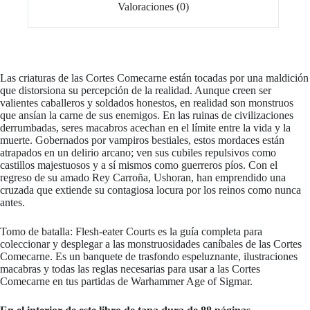
Valoraciones (0)
Las criaturas de las Cortes Comecarne están tocadas por una maldición
que distorsiona su percepción de la realidad. Aunque creen ser
valientes caballeros y soldados honestos, en realidad son monstruos
que ansían la carne de sus enemigos. En las ruinas de civilizaciones
derrumbadas, seres macabros acechan en el límite entre la vida y la
muerte. Gobernados por vampiros bestiales, estos mordaces están
atrapados en un delirio arcano; ven sus cubiles repulsivos como
castillos majestuosos y a sí mismos como guerreros píos. Con el
regreso de su amado Rey Carroña, Ushoran, han emprendido una
cruzada que extiende su contagiosa locura por los reinos como nunca
antes.
Tomo de batalla: Flesh-eater Courts es la guía completa para
coleccionar y desplegar a las monstruosidades caníbales de las Cortes
Comecarne. Es un banquete de trasfondo espeluznante, ilustraciones
macabras y todas las reglas necesarias para usar a las Cortes
Comecarne en tus partidas de Warhammer Age of Sigmar.