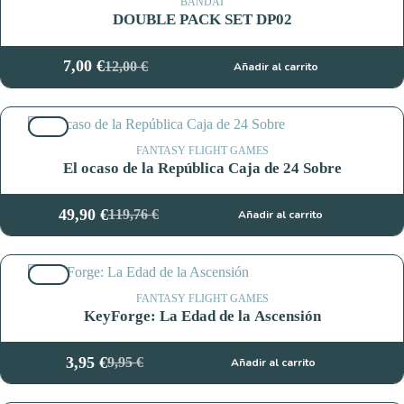
9,95 €.
3,95 €.
BANDAI
DOUBLE PACK SET DP02
7,00
€
12,00
€
Añadir al carrito
El
El
precio
precio
original
actual
58%
era:
es:
12,00 €.
7,00 €.
FANTASY FLIGHT GAMES
El ocaso de la República Caja de 24 Sobre
49,90
€
119,76
€
Añadir al carrito
El
El
precio
precio
original
actual
60%
era:
es:
119,76 €.
49,90 €.
FANTASY FLIGHT GAMES
KeyForge: La Edad de la Ascensión
3,95
€
9,95
€
Añadir al carrito
El
El
precio
precio