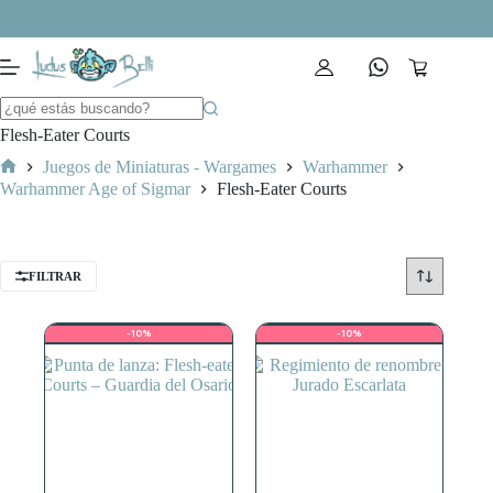
Saltar
al
contenido
Carro
de
compra
Flesh-Eater Courts
Juegos de Miniaturas - Wargames
Warhammer
Inicio
Warhammer Age of Sigmar
Flesh-Eater Courts
FILTRAR
-10%
-10%