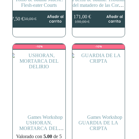
Flesh-eater Courts
del matadero de las Cortes
Comecarne
171,00
€
Añadir al
Añadir al
47,50
€
50,00
€
El
El
El
El
carrito
carrito
190,00
€
precio
precio
precio
precio
original
actual
original
actual
era:
es:
era:
es:
50,00 €.
47,50 €.
190,00 €.
171,00 €.
-10%
-10%
Games Workshop
Games Workshop
USHORAN,
GUARDIA DE LA
MORTARCA DEL
CRIPTA
DELIRIO
Valorado con
5.00
de 5