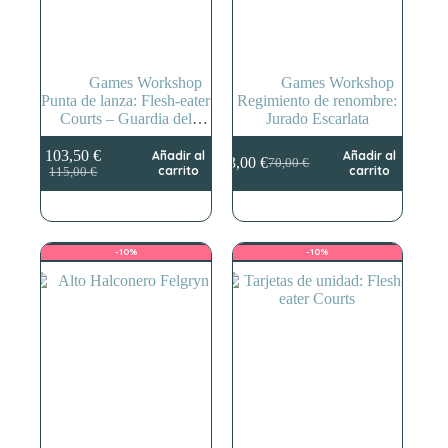
Games Workshop
Games Workshop
Punta de lanza: Flesh-eater
Regimiento de renombre:
Courts – Guardia del
Jurado Escarlata
Osario
103,50
€
Añadir al
Añadir al
63,00
€
70,00
€
El
El
El
El
carrito
carrito
115,00
€
precio
precio
precio
precio
original
actual
original
actual
era:
es:
era:
es:
115,00 €.
103,50 €.
70,00 €.
63,00 €.
-10%
-10%