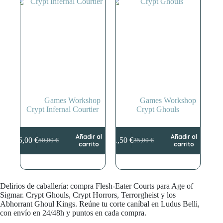
Games Workshop
Games Workshop
Crypt Infernal Courtier
Crypt Ghouls
Añadir al
Añadir al
45,00
€
31,50
€
50,00
€
35,00
€
El
El
El
El
carrito
carrito
precio
precio
precio
precio
original
actual
original
actual
era:
es:
era:
es:
50,00 €.
45,00 €.
35,00 €.
31,50 €.
Delirios de caballería: compra Flesh-Eater Courts para Age of
Sigmar. Crypt Ghouls, Crypt Horrors, Terrorgheist y los
Abhorrant Ghoul Kings. Reúne tu corte caníbal en Ludus Belli,
con envío en 24/48h y puntos en cada compra.