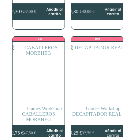
Añadir al
Añadir al
87,30
€
37,80
€
97,00
€
42,00
€
El
El
El
El
carrito
carrito
precio
precio
precio
precio
original
actual
original
actual
era:
es:
era:
es:
97,00 €.
87,30 €.
42,00 €.
37,80 €.
-10%
-10%
Games Workshop
Games Workshop
CABALLEROS
DECAPITADOR REAL
MORBHEG
Añadir al
Añadir al
42,75
€
29,25
€
47,50
€
32,50
€
El
El
El
El
carrito
carrito