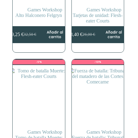
Games Workshop
Games Workshop
Alto Halconero Felgryn
Tarjetas de unidad: Flesh-
eater Courts
Añadir al
Añadir al
29,25
€
23,40
€
32,50
€
26,00
€
El
El
El
El
carrito
carrito
precio
precio
precio
precio
original
actual
original
actual
era:
es:
era:
es:
32,50 €.
29,25 €.
26,00 €.
23,40 €.
-5%
-10%
Games Workshop
Games Workshop
Tomo de batalla Muerte:
Fuerza de batalla: Tribunal