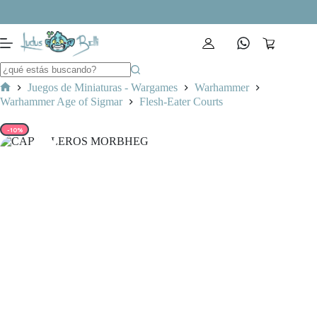
Saltar
al
contenido
Carro
de
compra
Juegos de Miniaturas - Wargames
Warhammer
Inicio
Warhammer Age of Sigmar
Flesh-Eater Courts
-10%