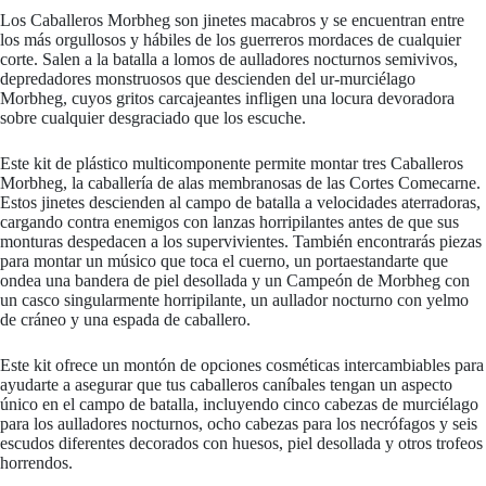
Los Caballeros Morbheg son jinetes macabros y se encuentran entre
los más orgullosos y hábiles de los guerreros mordaces de cualquier
corte. Salen a la batalla a lomos de aulladores nocturnos semivivos,
depredadores monstruosos que descienden del ur-murciélago
Morbheg, cuyos gritos carcajeantes infligen una locura devoradora
sobre cualquier desgraciado que los escuche.
Este kit de plástico multicomponente permite montar tres Caballeros
Morbheg, la caballería de alas membranosas de las Cortes Comecarne.
Estos jinetes descienden al campo de batalla a velocidades aterradoras,
cargando contra enemigos con lanzas horripilantes antes de que sus
monturas despedacen a los supervivientes. También encontrarás piezas
para montar un músico que toca el cuerno, un portaestandarte que
ondea una bandera de piel desollada y un Campeón de Morbheg con
un casco singularmente horripilante, un aullador nocturno con yelmo
de cráneo y una espada de caballero.
Este kit ofrece un montón de opciones cosméticas intercambiables para
ayudarte a asegurar que tus caballeros caníbales tengan un aspecto
único en el campo de batalla, incluyendo cinco cabezas de murciélago
para los aulladores nocturnos, ocho cabezas para los necrófagos y seis
escudos diferentes decorados con huesos, piel desollada y otros trofeos
horrendos.