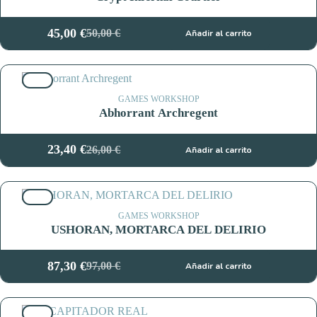
45,00
€
50,00
€
Añadir al carrito
El
El
precio
precio
original
actual
10%
era:
es:
50,00 €.
45,00 €.
GAMES WORKSHOP
Abhorrant Archregent
23,40
€
26,00
€
Añadir al carrito
El
El
precio
precio
original
actual
10%
era:
es:
26,00 €.
23,40 €.
GAMES WORKSHOP
USHORAN, MORTARCA DEL DELIRIO
87,30
€
97,00
€
Añadir al carrito
El
El
precio
precio
original
actual
10%
era:
es: