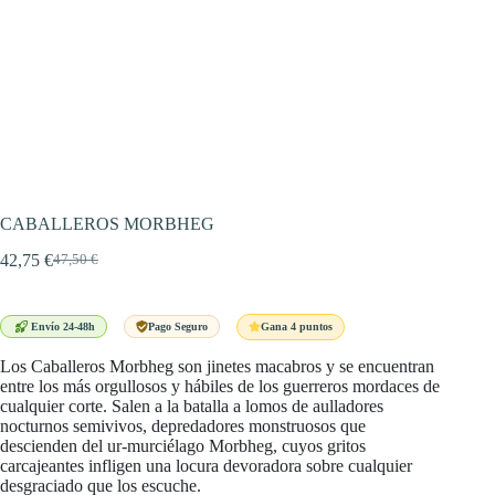
CABALLEROS MORBHEG
42,75
€
47,50
€
El
El
precio
precio
original
actual
era:
es:
Gana 4 puntos
Envío 24-48h
Pago Seguro
47,50 €.
42,75 €.
Los Caballeros Morbheg son jinetes macabros y se encuentran
entre los más orgullosos y hábiles de los guerreros mordaces de
cualquier corte. Salen a la batalla a lomos de aulladores
nocturnos semivivos, depredadores monstruosos que
descienden del ur-murciélago Morbheg, cuyos gritos
carcajeantes infligen una locura devoradora sobre cualquier
desgraciado que los escuche.