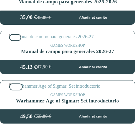
Manual de campo para generales 2025-2026
35,00
€
45,00
€
Añadir al carrito
El
El
precio
precio
original
actual
5%
era:
es:
45,00 €.
35,00 €.
GAMES WORKSHOP
Manual de campo para generales 2026-27
45,13
€
47,50
€
Añadir al carrito
El
El
precio
precio
original
actual
10%
era:
es:
47,50 €.
45,13 €.
GAMES WORKSHOP
Warhammer Age of Sigmar: Set introductorio
49,50
€
55,00
€
Añadir al carrito
El
El
precio
precio
original
actual