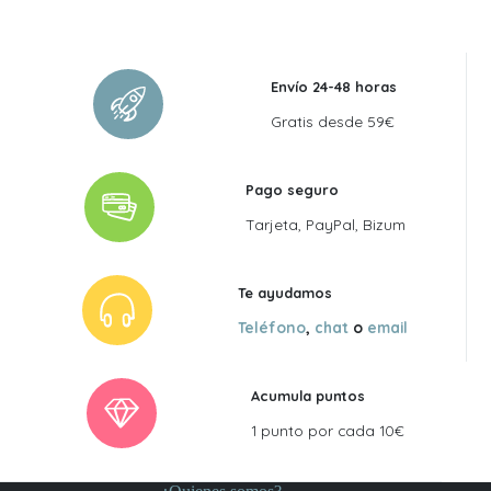
era:
es:
55,00 €.
49,50 €.
Envío 24-48 horas
Gratis desde 59€
Pago seguro
Tarjeta, PayPal, Bizum
Te ayudamos
Teléfono
,
chat
o
email
Acumula puntos
1 punto por cada 10€