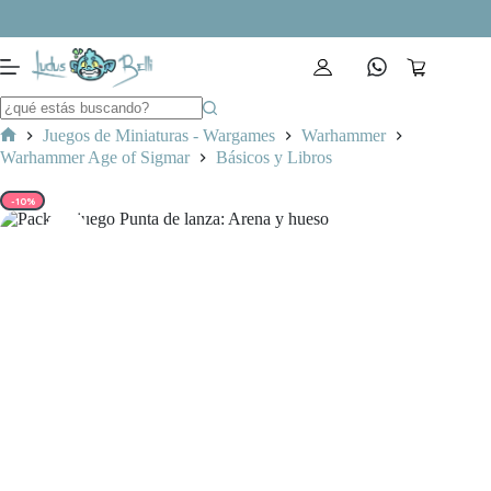
Saltar
al
contenido
Carro
de
compra
Juegos de Miniaturas - Wargames
Warhammer
Inicio
Warhammer Age of Sigmar
Básicos y Libros
-10%