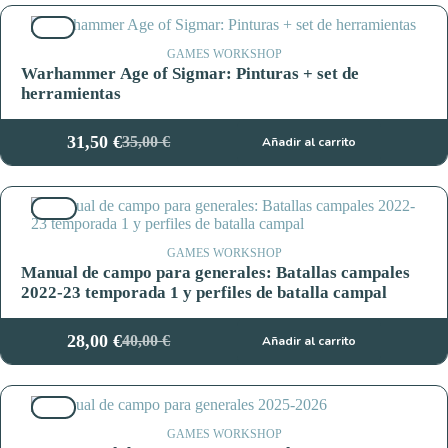
10%
GAMES WORKSHOP
Warhammer Age of Sigmar: Pinturas + set de
herramientas
31,50
€
35,00
€
Añadir al carrito
El
El
precio
precio
original
actual
30%
era:
es:
35,00 €.
31,50 €.
GAMES WORKSHOP
Manual de campo para generales: Batallas campales
2022-23 temporada 1 y perfiles de batalla campal
28,00
€
40,00
€
Añadir al carrito
El
El
precio
precio
original
actual
22%
era:
es:
40,00 €.
28,00 €.
GAMES WORKSHOP