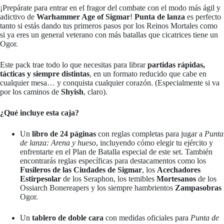
¡Prepárate para entrar en el fragor del combate con el modo más ágil y
adictivo de
Warhammer Age of Sigmar
!
Punta de lanza
es perfecto
tanto si estás dando tus primeros pasos por los Reinos Mortales como
si ya eres un general veterano con más batallas que cicatrices tiene un
Ogor.
Este pack trae todo lo que necesitas para librar
partidas rápidas,
tácticas y siempre distintas
, en un formato reducido que cabe en
cualquier mesa… y conquista cualquier corazón. (Especialmente si va
por los caminos de
Shyish
, claro).
¿Qué incluye esta caja?
Un
libro de 24 páginas
con reglas completas para jugar a
Punta
de lanza: Arena y hueso
, incluyendo cómo elegir tu ejército y
enfrentarte en el Plan de Batalla especial de este set. También
encontrarás reglas específicas para destacamentos como los
Fusileros de las Ciudades de Sigmar
, los
Acechadores
Estirpesolar
de los Seraphon, los temibles
Mortesanos
de los
Ossiarch Bonereapers y los siempre hambrientos
Zampasobras
Ogor.
Un
tablero de doble cara
con medidas oficiales para
Punta de