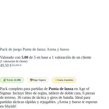
Pack de juego Punta de lanza: Arena y hueso
Valorado con
5.00
de 5 en base a
1
valoración de un cliente
(
1
valoración de cliente)
49,50
€
55,00
€
El
El
precio
precio
original
actual
era:
es:
Gana 4 puntos
Envío 24-48h
Pago Seguro
55,00 €.
49,50 €.
Pack completo para partidas de
Punta de lanza
en Age of
Sigmar. Incluye libro de reglas, tablero de doble cara, 6 piezas
de terreno, 36 cartas de táctica y giros de batalla. Ideal para
partidas tácticas rápidas y rejugables. ¡Arena y hueso te esperan
en Shyish!