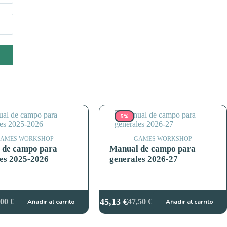
5%
AMES WORKSHOP
GAMES WORKSHOP
 de campo para
Manual de campo para
es 2025-2026
generales 2026-27
45,13
€
,00
€
47,50
€
Añadir al carrito
Añadir al carrito
El
El
cio
cio
precio
precio