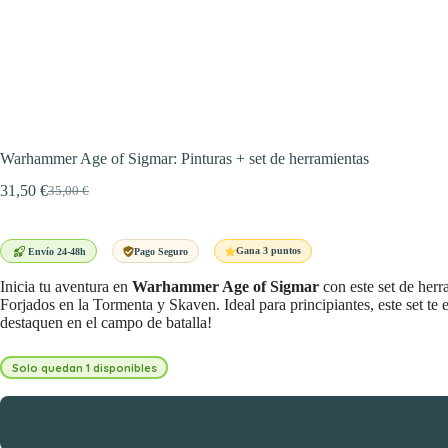
Warhammer Age of Sigmar: Pinturas + set de herramientas
31,50
€
35,00
€
El
El
precio
precio
original
actual
era:
es:
Gana 3 puntos
Envío 24-48h
Pago Seguro
35,00 €.
31,50 €.
Inicia tu aventura en
Warhammer Age of Sigmar
con este set de herr
Forjados en la Tormenta y Skaven. Ideal para principiantes, este set te 
destaquen en el campo de batalla!
Solo quedan 1 disponibles