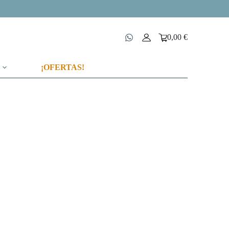
0,00
€
Carro
de
compra
¡OFERTAS!