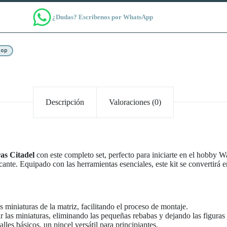
¿Dudas? Escríbenos por WhatsApp
hop
Descripción
Valoraciones (0)
as Citadel
con este completo set, perfecto para iniciarte en el hobby 
icante. Equipado con las herramientas esenciales, este kit se convertirá
as miniaturas de la matriz, facilitando el proceso de montaje.
 las miniaturas, eliminando las pequeñas rebabas y dejando las figuras l
alles básicos, un pincel versátil para principiantes.