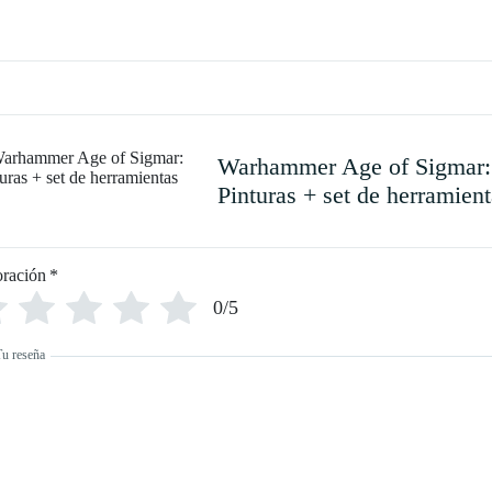
Warhammer Age of Sigmar:
Pinturas + set de herramient
oración
*
0/5
Tu reseña