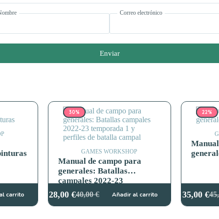
Nombre
Correo electrónico
Enviar
30%
22%
OP
G
Manual
GAMES WORKSHOP
pinturas
general
Manual de campo para
generales: Batallas
campales 2022-23
temporada 1 y perfiles de
28,00
€
35,00
€
40,00
€
45
al carrito
Añadir al carrito
El
El
El
El
batalla campal
precio
precio
pre
pre