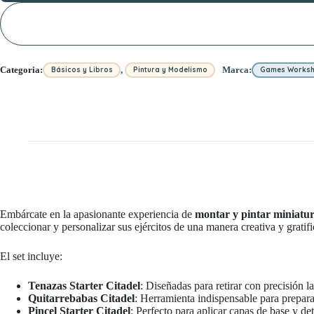
,
Categoria:
Marca:
Básicos y Libros
Pintura y Modelismo
Games Works
Embárcate en la apasionante experiencia de
montar y pintar miniatur
coleccionar y personalizar sus ejércitos de una manera creativa y gratif
El set incluye:
Tenazas Starter Citadel
: Diseñadas para retirar con precisión l
Quitarrebabas Citadel
: Herramienta indispensable para preparar
Pincel Starter Citadel
: Perfecto para aplicar capas de base y det