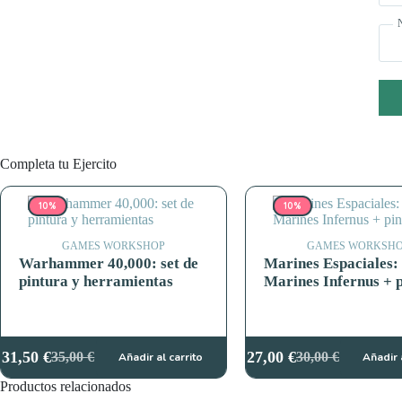
Completa tu Ejercito
10%
10%
GAMES WORKSHOP
GAMES WORKSH
Warhammer 40,000: set de
Marines Espaciales:
pintura y herramientas
Marines Infernus + 
31,50
€
27,00
€
35,00
€
30,00
€
Añadir al carrito
Añadir 
El
El
El
El
precio
precio
precio
precio
Productos relacionados