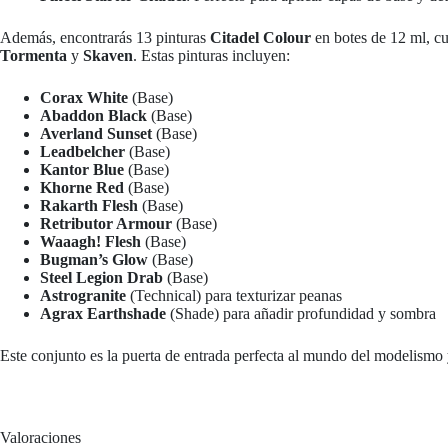
Además, encontrarás 13 pinturas
Citadel Colour
en botes de 12 ml, cu
Tormenta
y
Skaven
. Estas pinturas incluyen:
Corax White
(Base)
Abaddon Black
(Base)
Averland Sunset
(Base)
Leadbelcher
(Base)
Kantor Blue
(Base)
Khorne Red
(Base)
Rakarth Flesh
(Base)
Retributor Armour
(Base)
Waaagh! Flesh
(Base)
Bugman’s Glow
(Base)
Steel Legion Drab
(Base)
Astrogranite
(Technical) para texturizar peanas
Agrax Earthshade
(Shade) para añadir profundidad y sombra
Este conjunto es la puerta de entrada perfecta al mundo del modelismo
Valoraciones