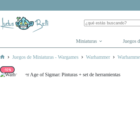
Saltar
al
contenido
Miniaturas
Juegos 
Juegos de Miniaturas - Wargames
Warhammer
Warhammer
Inicio
-10%