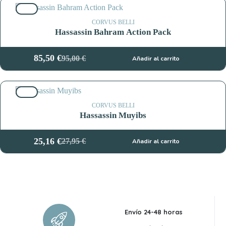
original
actual
10%
era:
es:
17,95 €.
16,15 €.
CORVUS BELLI
Hassassin Bahram Action Pack
85,50
€
95,00
€
Añadir al carrito
El
El
precio
precio
original
actual
10%
era:
es:
95,00 €.
85,50 €.
CORVUS BELLI
Hassassin Muyibs
25,16
€
27,95
€
Añadir al carrito
El
El
precio
precio
original
actual
era:
es:
27,95 €.
25,16 €.
Envío 24-48 horas