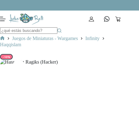
Saltar
al
contenido
Carro
de
compra
Juegos de Miniaturas - Wargames
Infinity
Inicio
Haqqislam
-10%