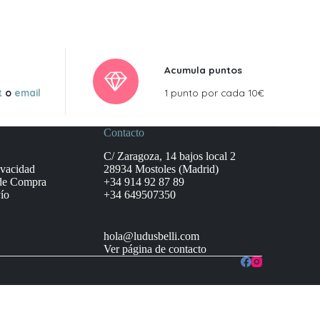
Acumula puntos
t
o
email
1 punto por cada 10€
Contacto
C/ Zaragoza, 14 bajos local 2
ivacidad
28934 Mostoles (Madrid)
de Compra
+34 914 92 87 89
ío
+34 649507350
hola@ludusbelli.com
Ver página de contacto