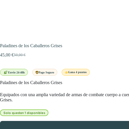
Paladines de los Caballeros Grises
45,00
€
50,00
€
El
El
precio
precio
original
actual
era:
es:
Gana 4 puntos
Envío 24-48h
Pago Seguro
50,00 €.
45,00 €.
Paladines de los Caballeros Grises
Equipados con una amplia variedad de armas de combate cuerpo a cuerpo
Grises.
Solo quedan 1 disponibles