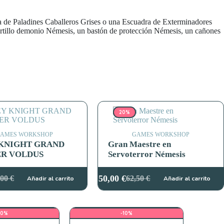
a de Paladines Caballeros Grises o una Escuadra de Exterminadores
artillo demonio Némesis, un bastón de protección Némesis, un cañones
20%
AMES WORKSHOP
GAMES WORKSHOP
KNIGHT GRAND
Gran Maestre en
R VOLDUS
Servoterror Némesis
50,00
€
,00
€
62,50
€
Añadir al carrito
Añadir al carrito
El
El
cio
cio
precio
precio
ginal
ual
original
actual
:
era:
es:
10%
-10%