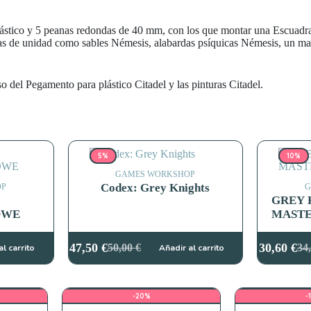
lástico y 5 peanas redondas de 40 mm, con los que montar una Escuadr
ras de unidad como sables Némesis, alabardas psíquicas Némesis, un m
o del Pegamento para plástico Citadel y las pinturas Citadel.
5%
10%
GAMES WORKSHOP
Codex: Grey Knights
OP
G
GREY 
OWE
MASTE
47,50
€
30,60
€
50,00
€
34
al carrito
Añadir al carrito
El
El
El
El
precio
precio
pre
pre
original
actual
ori
act
era:
es:
era
es:
-20%
-