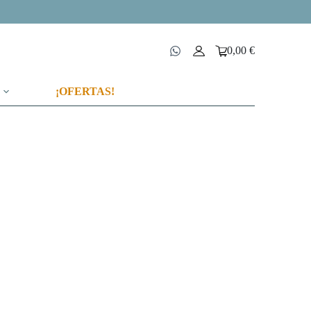
0,00
€
Carro
de
compra
¡OFERTAS!