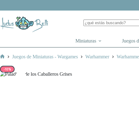
Saltar
al
contenido
Miniaturas
Juegos 
Juegos de Miniaturas - Wargames
Warhammer
Warhamme
Inicio
-10%