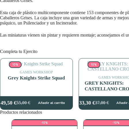
Caballeros Grises.
Esta caja de plástico multicomponente contiene 153 componentes de p
Caballeros Grises. La caja incluye una gran variedad de armas y mejo
psíquico, un Psilenciador y un Incinerador.
Las miniaturas vienen sin pintar y requieren montaje; aconsejamos el us
Completa tu Ejercito
10%
10%
GAMES WORKSHOP
Grey Knights Strike Squad
GAMES WORKSH
GREY KNIGHTS:
CASTELLANO CR
49,50
€
33,30
€
55,00
€
37,00
€
Añadir al carrito
Añadir 
El
El
El
El
precio
precio
precio
precio
Productos relacionados
original
actual
original
actual
era:
es:
era:
es:
-10%
-10%