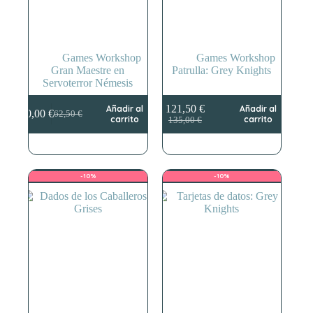
Games Workshop
Games Workshop
Gran Maestre en
Patrulla: Grey Knights
Servoterror Némesis
121,50
€
Añadir al
Añadir al
50,00
€
62,50
€
El
El
El
El
carrito
carrito
135,00
€
precio
precio
precio
precio
original
actual
original
actual
era:
es:
era:
es:
62,50 €.
50,00 €.
135,00 €.
121,50 €.
-10%
-10%