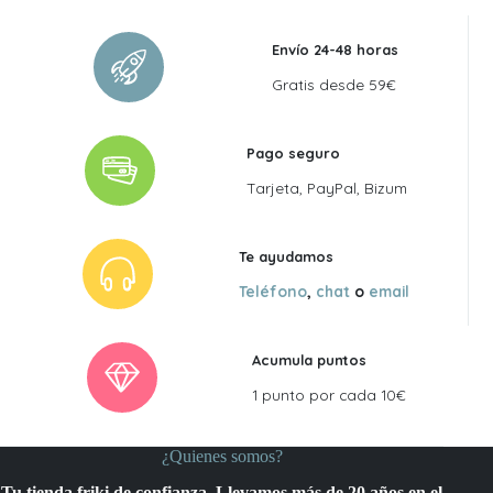
Envío 24-48 horas
Gratis desde 59€
Pago seguro
Tarjeta, PayPal, Bizum
Te ayudamos
Teléfono
,
chat
o
email
Acumula puntos
1 punto por cada 10€
¿Quienes somos?
Tu tienda friki de confianza. Llevamos más de 20 años en el