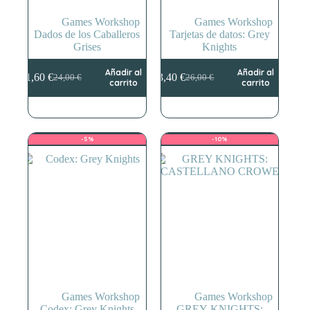
Games Workshop
Games Workshop
Dados de los Caballeros
Tarjetas de datos: Grey
Grises
Knights
Añadir al
Añadir al
21,60
€
23,40
€
24,00
€
26,00
€
El
El
El
El
carrito
carrito
precio
precio
precio
precio
original
actual
original
actual
era:
es:
era:
es:
24,00 €.
21,60 €.
26,00 €.
23,40 €.
-5%
-10%
Games Workshop
Games Workshop
Codex: Grey Knights
GREY KNIGHTS: