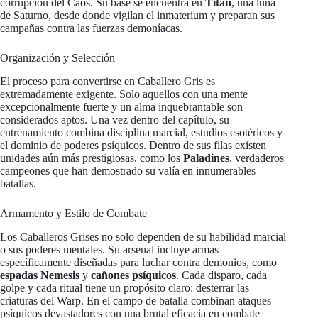
corrupción del Caos. Su base se encuentra en
Titán
, una luna
de Saturno, desde donde vigilan el inmaterium y preparan sus
campañas contra las fuerzas demoníacas.
Organización y Selección
El proceso para convertirse en Caballero Gris es
extremadamente exigente. Solo aquellos con una mente
excepcionalmente fuerte y un alma inquebrantable son
considerados aptos. Una vez dentro del capítulo, su
entrenamiento combina disciplina marcial, estudios esotéricos y
el dominio de poderes psíquicos. Dentro de sus filas existen
unidades aún más prestigiosas, como los
Paladines
, verdaderos
campeones que han demostrado su valía en innumerables
batallas.
Armamento y Estilo de Combate
Los Caballeros Grises no solo dependen de su habilidad marcial
o sus poderes mentales. Su arsenal incluye armas
específicamente diseñadas para luchar contra demonios, como
espadas Nemesis
y
cañones psíquicos
. Cada disparo, cada
golpe y cada ritual tiene un propósito claro: desterrar las
criaturas del Warp. En el campo de batalla combinan ataques
psíquicos devastadores con una brutal eficacia en combate