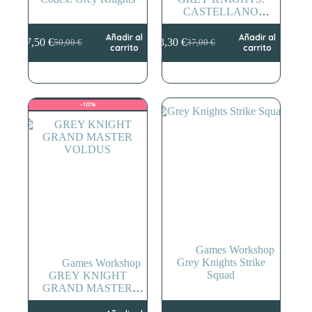
CASTELLANO
CROWE
Añadir al
Añadir al
47,50
€
33,30
€
50,00
€
37,00
€
El
El
El
El
carrito
carrito
precio
precio
precio
precio
original
actual
original
actual
era:
es:
era:
es:
50,00 €.
47,50 €.
37,00 €.
33,30 €.
-10%
Games Workshop
Grey Knights Strike
Games Workshop
Squad
GREY KNIGHT
GRAND MASTER
VOLDUS