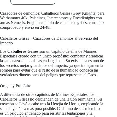
original
actual
era:
es:
50,00 €.
45,00 €.
Cazadores de demonios: Caballeros Grises (Grey Knights) para
Warhammer 40k. Paladines, Interceptores y Dreadknights con
armas Nemesis. Forja tu capítulo de caballeros grises, con stock
comprobado y envío en 24/48h.
Caballeros Grises – Cazadores de Demonios al Servicio del
Imperio
Los
Caballeros Grises
son un capítulo de élite de Marines
Espaciales creado con un único propósito: combatir y erradicar
las amenazas demoníacas en la galaxia. Su existencia es uno de
los secretos mejor guardados del Imperio, ya que trabajan en la
sombra para evitar que el resto de la humanidad conozca las
verdaderas dimensiones del peligro que representa el Caos.
Origen y Propósito
A diferencia de otros capítulos de Marines Espaciales, los
Caballeros Grises no descienden de una legión primigenia. Su
creación se llevó a cabo tras la Herejía de Horus, empleando la
semilla genética más pura posible. Cada uno de sus miembros
es un psíquico entrenado para resistir las tentaciones y la