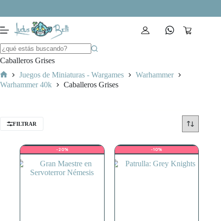
Saltar
al
contenido
Carro
de
compra
Caballeros Grises
Juegos de Miniaturas - Wargames
Warhammer
Inicio
Warhammer 40k
Caballeros Grises
FILTRAR
-20%
-10%