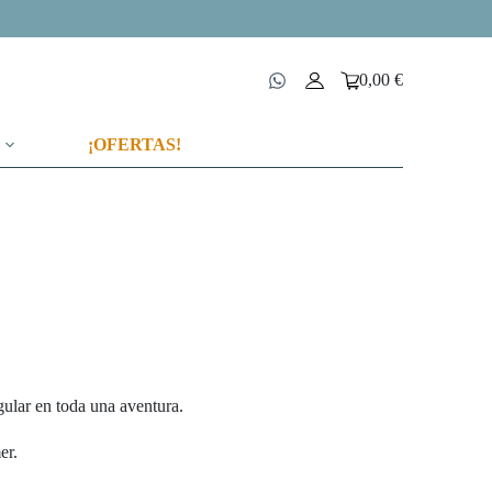
0,00
€
Carro
de
compra
¡OFERTAS!
gular en toda una aventura.
er.