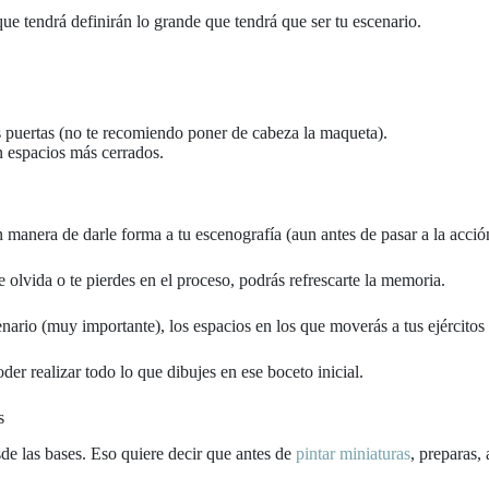
que tendrá definirán lo grande que tendrá que ser tu escenario.
as puertas (no te recomiendo poner de cabeza la maqueta).
en espacios más cerrados.
 manera de darle forma a tu escenografía (aun antes de pasar a la acció
te olvida o te pierdes en el proceso, podrás refrescarte la memoria.
rio (muy importante), los espacios en los que moverás a tus ejércitos o 
er realizar todo lo que dibujes en ese boceto inicial.
s
e las bases. Eso quiere decir que antes de
pintar miniaturas
, preparas,