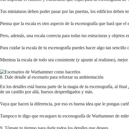
Tus miniaturas deben poder pasar por las puertas, los edificios deben
Piensa que la escala es otro aspecto de la escenografía que hará que el 
Pero, además, una escala correcta para todas tus estructuras y objetos e
Para cuidar la escala de tu escenografía puedes hacer algo tan sencillo
Mientras la escala de todo sea consistente (y apunte al realismo), mejor
8. Dale detalle al escenario para reforzar su ambientación
En los detalles está buena parte de la magia de tu escenografía, al fina
de un castillo por allá, huesos desperdigados y más.
Vaya que hacen la diferencia, por eso es buena idea que le pongas cariño
Tampoco te digo que recargues tu escenografía de Warhammer de miles de 
9. Tómate tu tiempo para darle todos los detalles que desees