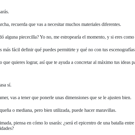
sarás.
rcha, recuerda que vas a necesitar muchos materiales diferentes.
dó alguna piececilla? Yo no, me estropearía el momento, y si eres como y
 más fácil definir qué puedes permitirte y qué no con tus escenografías
 que quieres lograr, así que te ayuda a concretar al máximo tus ideas pa
asa sí.
mmer, vas a tener que ponerle unas dimensiones que se le ajusten bien.
ueña o mediana, pero bien utilizada, puede hacer maravillas.
mada, piensa en cómo lo usarás: ¿será el epicentro de una batalla entre
nidades?