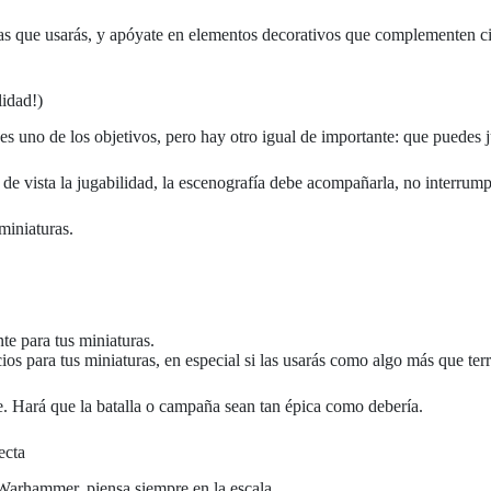
uras que usarás, y apóyate en elementos decorativos que complementen cie
lidad!)
 uno de los objetivos, pero hay otro igual de importante: que puedes j
s de vista la jugabilidad, la escenografía debe acompañarla, no interrump
miniaturas.
te para tus miniaturas.
cios para tus miniaturas, en especial si las usarás como algo más que ter
e. Hará que la batalla o campaña sean tan épica como debería.
ecta
de Warhammer, piensa siempre en la escala.