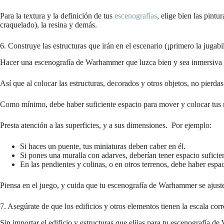
Para la textura y la definición de tus
escenografías
, elige bien las pint
craquelado), la resina y demás.
6. Construye las estructuras que irán en el escenario (¡primero la jugabi
Hacer una escenografía de Warhammer que luzca bien y sea inmersiva es
Así que al colocar las estructuras, decorados y otros objetos, no pierda
Como mínimo, debe haber suficiente espacio para mover y colocar tus 
Presta atención a las superficies, y a sus dimensiones. Por ejemplo:
Si haces un puente, tus miniaturas deben caber en él.
Si pones una muralla con adarves, deberían tener espacio suficien
En las pendientes y colinas, o en otros terrenos, debe haber espa
Piensa en el juego, y cuida que tu escenografía de Warhammer se ajust
7. Asegúrate de que los edificios y otros elementos tienen la escala corr
Sin importar el edificio y estructuras que elijas para tu escenografía 