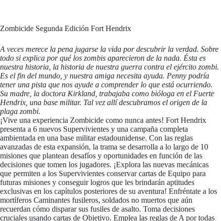
Zombicide Segunda Edición Fort Hendrix
A veces merece la pena jugarse la vida por descubrir la verdad. Sobre
todo si explica por qué los zombis aparecieron de la nada. Ésta es
nuestra historia, la historia de nuestra guerra contra el ejército zombi.
Es el fin del mundo, y nuestra amiga necesita ayuda. Penny podría
tener una pista que nos ayude a comprender lo que está ocurriendo.
Su madre, la doctora Kirkland, trabajaba como bióloga en el Fuerte
Hendrix, una base militar. Tal vez allí descubramos el origen de la
plaga zombi.
¡Vive una experiencia Zombicide como nunca antes! Fort Hendrix
presenta a 6 nuevos Supervivientes y una campaña completa
ambientada en una base militar estadounidense. Con las reglas
avanzadas de esta expansión, la trama se desarrolla a lo largo de 10
misiones que plantean desafíos y oportunidades en función de las
decisiones que tomen los jugadores. ¡Explora las nuevas mecánicas
que permiten a los Supervivientes conservar cartas de Equipo para
futuras misiones y conseguir logros que les brindarán aptitudes
exclusivas en los capítulos posteriores de su aventura! Enfréntate a los
mortíferos Caminantes fusileros, soldados no muertos que aún
recuerdan cómo disparar sus fusiles de asalto. Toma decisiones
cruciales usando cartas de Objetivo. Emplea las reglas de A por todas