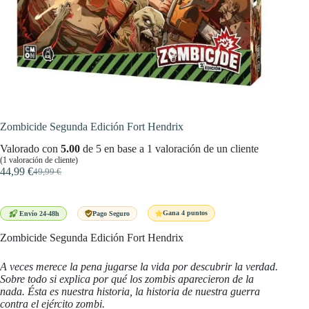
Zombicide Segunda Edición Fort Hendrix
Valorado con
5.00
de 5 en base a
1
valoración de un cliente
(
1
valoración de cliente)
44,99
€
49,99
€
El
El
precio
precio
original
actual
era:
es:
Gana 4 puntos
Envío 24-48h
Pago Seguro
49,99 €.
44,99 €.
Zombicide Segunda Edición Fort Hendrix
A veces merece la pena jugarse la vida por descubrir la verdad.
Sobre todo si explica por qué los zombis aparecieron de la
nada. Ésta es nuestra historia, la historia de nuestra guerra
contra el ejército zombi.