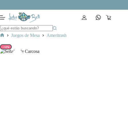
Saltar
al
contenido
Carro
de
compra
Juegos de Mesa
Ameritrash
Inicio
-10%