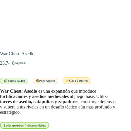
War Chest: Asedio
23,74
€
24,99
€
El
El
precio
precio
original
actual
era:
es:
Gana 2 puntos
Envío 24-48h
Pago Seguro
24,99 €.
23,74 €.
War Chest: Asedio
es una expansión que introduce
fortificaciones y asedios medievales
al juego base. Utiliza
torres de asedio, catapultas y zapadores
, construye defensas
y supera a tus rivales en un desafío táctico aún más profundo y
estratégico.
Solo quedan 1 disponibles