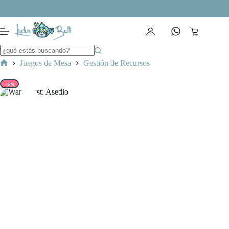
Saltar
al
contenido
Carro
de
compra
Juegos de Mesa
Gestión de Recursos
Inicio
-5%