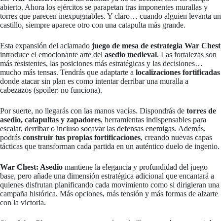
abierto. Ahora los ejércitos se parapetan tras imponentes murallas y
torres que parecen inexpugnables. Y claro… cuando alguien levanta un
castillo, siempre aparece otro con una catapulta más grande.
Esta expansión del aclamado
juego de mesa de estrategia War Chest
introduce el emocionante arte del
asedio medieval
. Las fortalezas son
más resistentes, las posiciones más estratégicas y las decisiones…
mucho más tensas. Tendrás que adaptarte a
localizaciones fortificadas
donde atacar sin plan es como intentar derribar una muralla a
cabezazos (spoiler: no funciona).
Por suerte, no llegarás con las manos vacías. Dispondrás de
torres de
asedio, catapultas y zapadores
, herramientas indispensables para
escalar, derribar o incluso socavar las defensas enemigas. Además,
podrás
construir tus propias fortificaciones
, creando nuevas capas
tácticas que transforman cada partida en un auténtico duelo de ingenio.
War Chest: Asedio
mantiene la elegancia y profundidad del juego
base, pero añade una dimensión estratégica adicional que encantará a
quienes disfrutan planificando cada movimiento como si dirigieran una
campaña histórica. Más opciones, más tensión y más formas de alzarte
con la victoria.