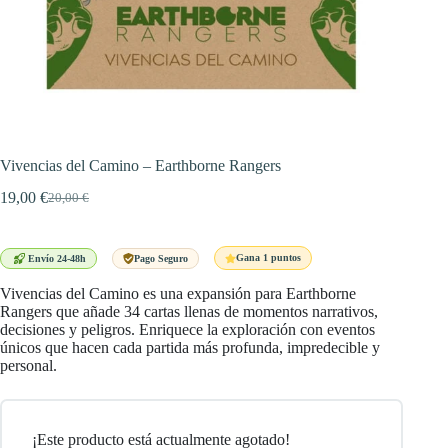
Vivencias del Camino – Earthborne Rangers
19,00
€
20,00
€
El
El
precio
precio
original
actual
era:
es:
Gana 1 puntos
Envío 24-48h
Pago Seguro
20,00 €.
19,00 €.
Vivencias del Camino es una expansión para Earthborne
Rangers que añade 34 cartas llenas de momentos narrativos,
decisiones y peligros. Enriquece la exploración con eventos
únicos que hacen cada partida más profunda, impredecible y
personal.
¡Este producto está actualmente agotado!