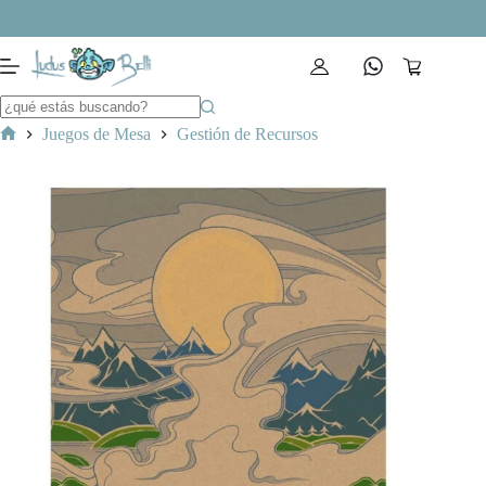
Saltar
al
contenido
Carro
de
compra
Juegos de Mesa
Gestión de Recursos
Inicio