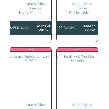
Atomic Mass
Atomic Mass
Games
Games
Ewok Warriors
T-47 Airspeeder
Añadir al
Añadir al
40,49
€
35,99
€
44,99
€
39,99
€
El
El
El
El
carrito
carrito
precio
precio
precio
precio
original
actual
original
actual
era:
es:
era:
es:
44,99 €.
40,49 €.
39,99 €.
35,99 €.
-10%
-10%
Atomic Mass
Atomic Mass