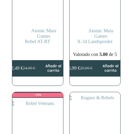
Atomic Mass
Atomic Mass
Games
Games
Rebel AT-RT
X-34 Landspeeder
Valorado con
5.00
de 5
Añadir al
Añadir al
22,49
€
26,99
€
24,99
€
29,99
€
El
El
El
El
carrito
carrito
precio
precio
precio
precio
original
actual
original
actual
era:
es:
era:
es:
24,99 €.
22,49 €.
29,99 €.
26,99 €.
-10%