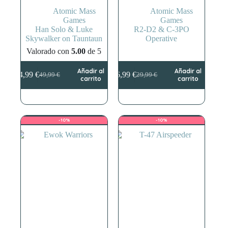
Atomic Mass
Atomic Mass
Games
Games
Han Solo & Luke
R2-D2 & C-3PO
Skywalker on Tauntaun
Operative
Valorado con
5.00
de 5
Añadir al
Añadir al
44,99
€
26,99
€
49,99
€
29,99
€
El
El
El
El
carrito
carrito
precio
precio
precio
precio
original
actual
original
actual
era:
es:
era:
es:
49,99 €.
44,99 €.
29,99 €.
26,99 €.
-10%
-10%