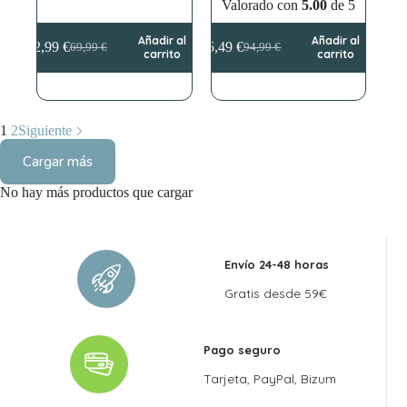
Valorado con
5.00
de 5
Añadir al
Añadir al
62,99
€
85,49
€
69,99
€
94,99
€
El
El
El
El
carrito
carrito
precio
precio
precio
precio
original
actual
original
actual
era:
es:
era:
es:
69,99 €.
62,99 €.
94,99 €.
85,49 €.
1
2
Siguiente
Cargar más
No hay más productos que cargar
Envío 24-48 horas
Gratis desde 59€
Pago seguro
Tarjeta, PayPal, Bizum