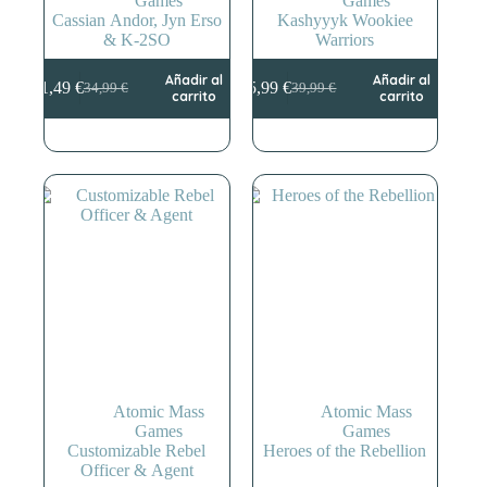
Games
Games
Cassian Andor, Jyn Erso
Kashyyyk Wookiee
& K-2SO
Warriors
Añadir al
Añadir al
31,49
€
35,99
€
34,99
€
39,99
€
El
El
El
El
carrito
carrito
precio
precio
precio
precio
original
actual
original
actual
era:
es:
era:
es:
34,99 €.
31,49 €.
39,99 €.
35,99 €.
Atomic Mass
Atomic Mass
Games
Games
Customizable Rebel
Heroes of the Rebellion
Officer & Agent