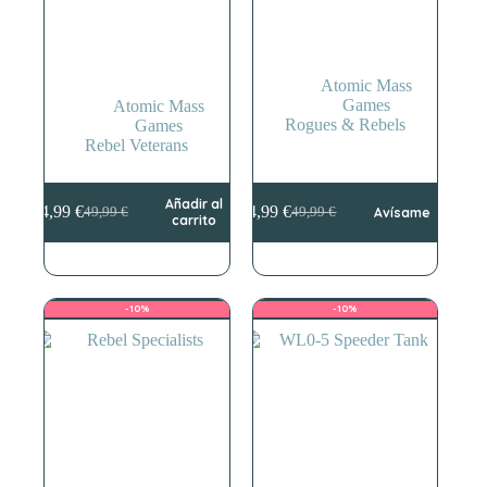
Atomic Mass
Games
Atomic Mass
Rogues & Rebels
Games
Rebel Veterans
Añadir al
44,99
€
44,99
€
49,99
€
49,99
€
Avísame
El
El
El
El
carrito
precio
precio
precio
precio
original
actual
original
actual
era:
es:
era:
es:
49,99 €.
44,99 €.
49,99 €.
44,99 €.
-10%
-10%