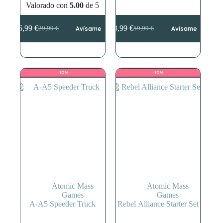
Valorado con
5.00
de 5
26,99
€
53,99
€
29,99
€
Avísame
59,99
€
Avísame
El
El
El
El
precio
precio
precio
precio
original
actual
original
actual
era:
es:
era:
es:
29,99 €.
26,99 €.
59,99 €.
53,99 €.
-10%
-10%
Atomic Mass
Atomic Mass
Games
Games
A-A5 Speeder Truck
Rebel Alliance Starter Set