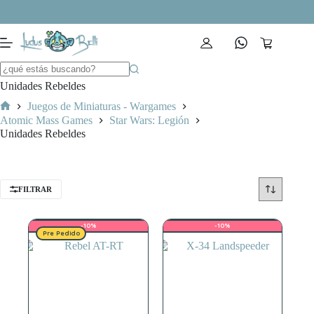
Saltar
al
contenido
Carro
de
compra
Unidades Rebeldes
Juegos de Miniaturas - Wargames
Inicio
Atomic Mass Games
Star Wars: Legión
Unidades Rebeldes
FILTRAR
-10%
-10%
Pre Pedido