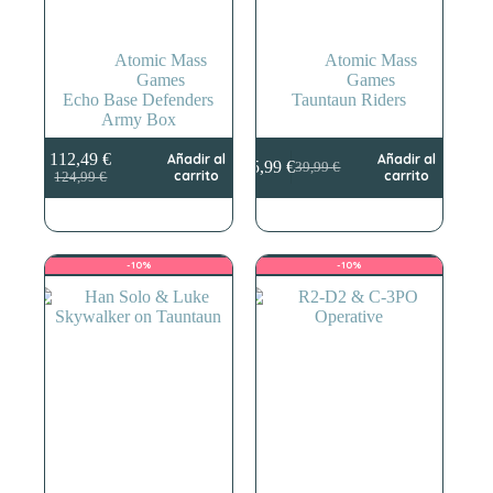
Atomic Mass
Atomic Mass
Games
Games
Echo Base Defenders
Tauntaun Riders
Army Box
112,49
€
Añadir al
Añadir al
35,99
€
39,99
€
El
El
El
El
carrito
carrito
124,99
€
precio
precio
precio
precio
original
actual
original
actual
era:
es:
era:
es:
124,99 €.
112,49 €.
39,99 €.
35,99 €.
-10%
-10%