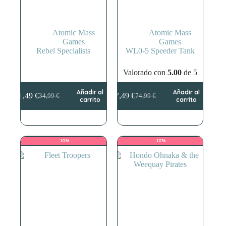
Atomic Mass
Atomic Mass
Games
Games
Rebel Specialists
WL0-5 Speeder Tank
Valorado con
5.00
de 5
Añadir al
Añadir al
31,49
€
67,49
€
34,99
€
74,99
€
El
El
El
El
carrito
carrito
precio
precio
precio
precio
original
actual
original
actual
era:
es:
era:
es:
34,99 €.
31,49 €.
74,99 €.
67,49 €.
-10%
-10%