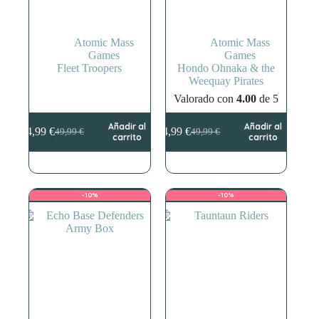
Atomic Mass
Atomic Mass
Games
Games
Fleet Troopers
Hondo Ohnaka & the
Weequay Pirates
Valorado con
4.00
de 5
Añadir al
Añadir al
44,99
€
44,99
€
49,99
€
49,99
€
El
El
El
El
carrito
carrito
precio
precio
precio
precio
original
actual
original
actual
era:
es:
era:
es:
49,99 €.
44,99 €.
49,99 €.
44,99 €.
-10%
-10%