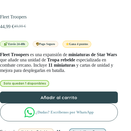
Fleet Troopers
44,99
€
49,99
€
El
El
precio
precio
original
actual
era:
es:
Gana 4 puntos
Envío 24-48h
Pago Seguro
49,99 €.
44,99 €.
Fleet Troopers
es una expansión de
miniaturas de Star Wars
que añade una unidad de
Tropa rebelde
especializada en
combate cercano. Incluye
11 miniaturas
y cartas de unidad y
mejora para desplegarlas en batalla.
Solo quedan 1 disponibles
Añadir al carrito
¿Dudas? Escríbenos por WhatsApp