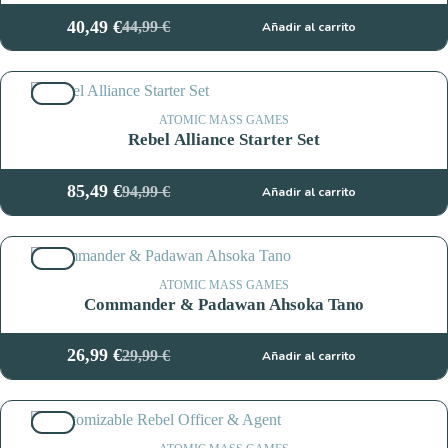
40,49
€
44,99
€
Añadir al carrito
El
El
precio
precio
original
actual
10%
era:
es:
44,99 €.
40,49 €.
ATOMIC MASS GAMES
Rebel Alliance Starter Set
85,49
€
94,99
€
Añadir al carrito
El
El
precio
precio
original
actual
10%
era:
es:
94,99 €.
85,49 €.
ATOMIC MASS GAMES
Commander & Padawan Ahsoka Tano
26,99
€
29,99
€
Añadir al carrito
El
El
precio
precio
original
actual
10%
era:
es: