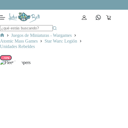
Saltar
al
contenido
Carro
de
compra
Juegos de Miniaturas - Wargames
Inicio
Atomic Mass Games
Star Wars: Legión
Unidades Rebeldes
-10%