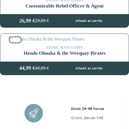
29,99 €.
26,99 €.
ATOMIC MASS GAMES
Customizable Rebel Officer & Agent
26,99
€
29,99
€
Añadir al carrito
El
El
precio
precio
original
actual
10%
era:
es:
29,99 €.
26,99 €.
ATOMIC MASS GAMES
Hondo Ohnaka & the Weequay Pirates
44,99
€
49,99
€
Añadir al carrito
El
El
precio
precio
original
actual
era:
es:
49,99 €.
44,99 €.
Envío 24-48 horas
Gratis desde 59€