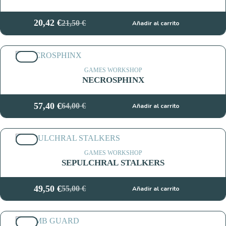
20,42
€
21,50
€
Añadir al carrito
El
El
precio
precio
original
actual
10%
era:
es:
21,50 €.
20,42 €.
GAMES WORKSHOP
NECROSPHINX
57,40
€
64,00
€
Añadir al carrito
El
El
precio
precio
original
actual
10%
era:
es:
64,00 €.
57,40 €.
GAMES WORKSHOP
SEPULCHRAL STALKERS
49,50
€
55,00
€
Añadir al carrito
El
El
precio
precio
original
actual
10%
era:
es: