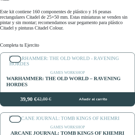
Este kit contiene 160 componentes de plástico y 16 peanas
rectangulares Citadel de 25×50 mm. Estas miniaturas se venden sin
pintar y sin montar; recomendamos usar pegamento para plástico
Citadel y pinturas Citadel Colour.
Completa tu Ejercito
5%
GAMES WORKSHOP
WARHAMMER: THE OLD WORLD – RAVENING
HORDES
39,90
€
42,00
€
Añadir al carrito
El
El
precio
precio
original
actual
5%
era:
es:
42,00 €.
39,90 €.
GAMES WORKSHOP
ARCANE JOURNAL: TOMB KINGS OF KHEMRI