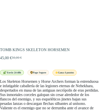
TOMB KINGS SKELETON HORSEMEN
45,00
€
50,00
€
El
El
precio
precio
original
actual
era:
es:
Gana 4 puntos
Envío 24-48h
Pago Seguro
50,00 €.
45,00 €.
Los Skeleton Horsemen y Horse Archers forman la estrenduosa
e infatigable caballería de las legiones eternas de Nehekhara,
despertados en masa de las antiguas necrópolis de eras perdidas.
Sus inmortales corceles galopan sin cesar alrededor de los
flancos del enemigo, y sus esqueléticos jinetes bajan sus
pesadas lanzas o descargan flechas silbantes al unísono.
Valiente es el enemigo que no se derrumba ante el avance de