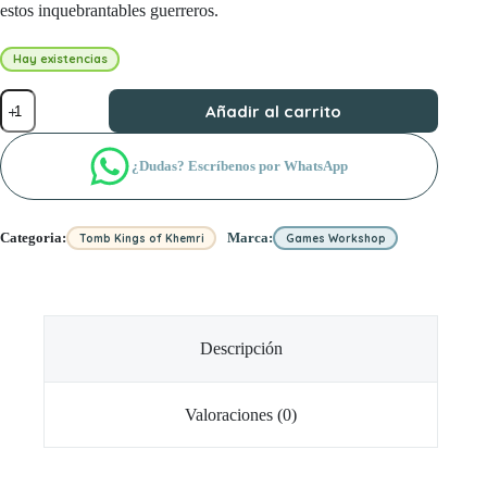
estos inquebrantables guerreros.
Hay existencias
TOMB
Añadir al carrito
KINGS
SKELETON
HORSEMEN
¿Dudas? Escríbenos por WhatsApp
cantidad
Categoria:
Marca:
Tomb Kings of Khemri
Games Workshop
Descripción
Valoraciones (0)