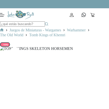
Saltar
al
contenido
Carro
de
compra
Juegos de Miniaturas - Wargames
Warhammer
Inicio
The Old World
Tomb Kings of Khemri
-10%