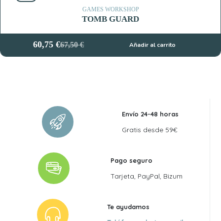
55,00 €.
49,50 €.
GAMES WORKSHOP
TOMB GUARD
60,75
€
67,50
€
Añadir al carrito
El
El
precio
precio
original
actual
era:
es:
67,50 €.
60,75 €.
Envío 24-48 horas
Gratis desde 59€
Pago seguro
Tarjeta, PayPal, Bizum
Te ayudamos