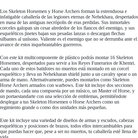
Los Skeleton Horsemen y Horse Archers forman la estrenduosa e
infatigable caballería de las legiones eternas de Nehekhara, despertados
en masa de las antiguas necrópolis de eras perdidas. Sus inmortales
corceles galopan sin cesar alrededor de los flancos del enemigo, y sus
esqueléticos jinetes bajan sus pesadas lanzas o descargan flechas
silbantes al unísono. Valiente es el enemigo que no se derrumba ante el
avance de estos inquebrantables guerreros.
Con este kit multicomponente de plástico podrás montar 16 Skeleton
Horsemen, despertados para servir a los Reyes Funerarios de Khemri.
Cada uno de estos batidores no muertos está montado en un corcel
esquelético y lleva un Nehekharan shield junto a un cavalry spear o un
arma de mano. Alternativamente, puedes montarlos como Skeleton
Horse Archers armados con warbows. Este kit incluye dos secciones
de mando, cada una compuesta por un músico, un Master of Horse, y
un portaestandarte con una selección de emblemas, permitiéndote
desplegar a tus Skeleton Horsemen o Horse Archers como un
regimiento grande o como dos unidades más pequeñas.
Este kit incluye una variedad de diseños de armas y escudos, cabezas
esqueléticas y posiciones de brazos, todos ellos intercambiables para
que puedas hacer que, pese a ser no muertos, tu caballería esté llena de
vida.