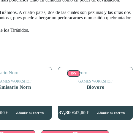
Tiránidos. A cuatro patas, dos de las cuales son pezuñas y las otras dos
spantosa, pues puede albergar un perforacarnes o un cañón quebrantador.
 los Tiránidos.
10%
AMES WORKSHOP
GAMES WORKSHOP
Emisario Norn
Biovoro
37,80
€
,00
€
42,00
€
Añadir al carrito
Añadir al carrito
El
El
cio
cio
precio
precio
ginal
ual
original
actual