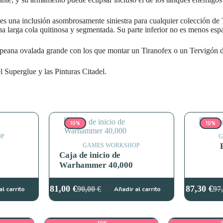
y es una inclusión asombrosamente siniestra para cualquier colección de 
 una larga cola quitinosa y segmentada. Su parte inferior no es menos e
peana ovalada grande con los que montar un Tiranofex o un Tervigón de
l Superglue y las Pinturas Citadel.
10%
10%
OP
G
GAMES WORKSHOP
Caja de inicio de
Warhammer 40,000
81,00
€
87,30
€
90,00
€
97
al carrito
Añadir al carrito
El
El
El
El
precio
precio
pre
pre
original
actual
ori
act