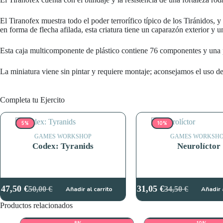
El Tiranofex muestra todo el poder terrorífico típico de los Tiránidos, 
en forma de flecha afilada, esta criatura tiene un caparazón exterior y
Esta caja multicomponente de plástico contiene 76 componentes y una 
La miniatura viene sin pintar y requiere montaje; aconsejamos el uso de
Completa tu Ejercito
5%
10%
GAMES WORKSHOP
GAMES WORKSH
Codex: Tyranids
Neurolíctor
47,50
€
31,05
€
50,00
€
34,50
€
Añadir al carrito
Añadir 
El
El
El
El
precio
precio
precio
precio
Productos relacionados
original
actual
original
actual