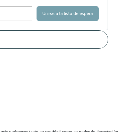
Unirse a la lista de espera
os más poderosos tanto en cantidad como en poder de devastación.