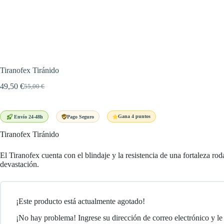
Tiranofex Tiránido
49,50
€
55,00
€
El
El
precio
precio
original
actual
era:
es:
Gana 4 puntos
Envío 24-48h
Pago Seguro
55,00 €.
49,50 €.
Tiranofex Tiránido
El Tiranofex cuenta con el blindaje y la resistencia de una fortaleza 
devastación.
¡Este producto está actualmente agotado!
¡No hay problema! Ingrese su dirección de correo electrónico y le 