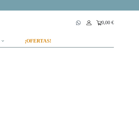
0,00
€
Carro
de
compra
¡OFERTAS!