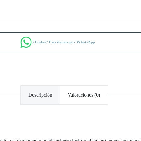
¿Dudas? Escríbenos por WhatsApp
Descripción
Valoraciones (0)
rodante, y su armamento puede eclipsar incluso el de los tanques enemig