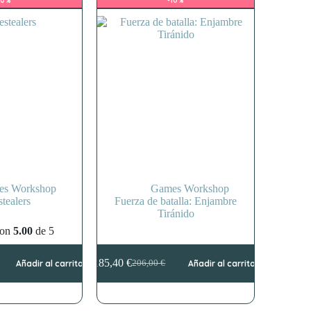
:
era:
es:
10%
-10%
00 €.
30 €.
42,00 €.
37,80 €.
es Workshop
Games Workshop
tealers
Fuerza de batalla: Enjambre
Tiránido
con
5.00
de 5
185,40
€
Añadir al carrito
206,00
€
Añadir al carrito
El
El
precio
precio
original
actual
era:
es: