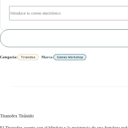
Categoria:
Marca:
Tiranidos
Games Workshop
Tiranofex Tiránido
El Tiranofex cuenta con el blindaje y la resistencia de una fortaleza 