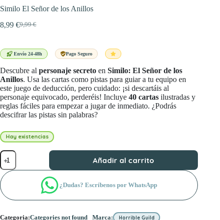
Similo El Señor de los Anillos
8,99
€
9,99
€
El
El
precio
precio
original
actual
era:
es:
Envío 24-48h
Pago Seguro
9,99 €.
8,99 €.
Descubre al
personaje secreto
en
Similo: El Señor de los
Anillos
. Usa las cartas como pistas para guiar a tu equipo en
este juego de deducción, pero cuidado: ¡si descartáis al
personaje equivocado, perderéis! Incluye
40 cartas
ilustradas y
reglas fáciles para empezar a jugar de inmediato. ¿Podrás
descifrar las pistas sin palabras?
Hay existencias
Similo
Añadir al carrito
El
Señor
de
¿Dudas? Escríbenos por WhatsApp
los
Anillos
cantidad
Categoria:
Categories not found
Marca:
Horrible Guild