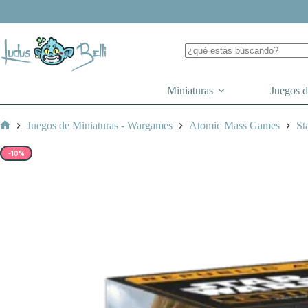
Saltar
al
contenido
Miniaturas
Juegos 
Juegos de Miniaturas - Wargames
Atomic Mass Games
St
Inicio
-10%