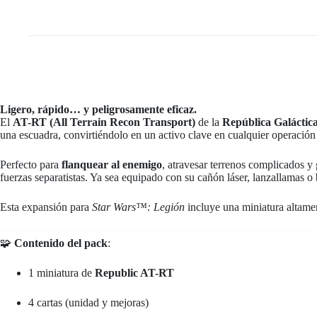
Ligero, rápido… y peligrosamente eficaz.
El
AT-RT (All Terrain Recon Transport)
de la
República Galáctic
una escuadra, convirtiéndolo en un activo clave en cualquier operación 
Perfecto para
flanquear al enemigo
, atravesar terrenos complicados y
fuerzas separatistas. Ya sea equipado con su cañón láser, lanzallamas o
Esta expansión para
Star Wars™: Legión
incluye una miniatura altament
🧩
Contenido del pack
:
1 miniatura de
Republic AT-RT
4 cartas (unidad y mejoras)