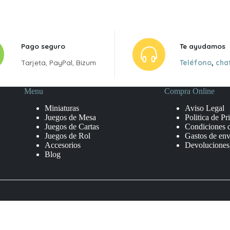
Pago seguro
Te ayudamos
Tarjeta, PayPal, Bizum
Teléfono
,
cha
Menu
Compra Online
Miniaturas
Aviso Legal
Juegos de Mesa
Politica de Pr
Juegos de Cartas
Condiciones 
Juegos de Rol
Gastos de env
Accesorios
Devoluciones
Blog