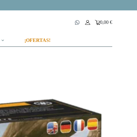
0,00
€
Carro
de
compra
¡OFERTAS!