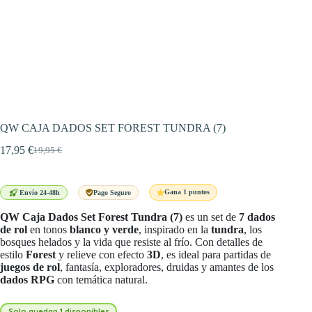
QW CAJA DADOS SET FOREST TUNDRA (7)
17,95
€
19,95
€
El
El
precio
precio
original
actual
era:
es:
Gana 1 puntos
Envío 24-48h
Pago Seguro
19,95 €.
17,95 €.
QW Caja Dados Set Forest Tundra (7)
es un set de
7 dados
de rol
en tonos
blanco y verde
, inspirado en la
tundra
, los
bosques helados y la vida que resiste al frío. Con detalles de
estilo
Forest
y relieve con efecto
3D
, es ideal para partidas de
juegos de rol
, fantasía, exploradores, druidas y amantes de los
dados RPG
con temática natural.
Solo quedan 1 disponibles