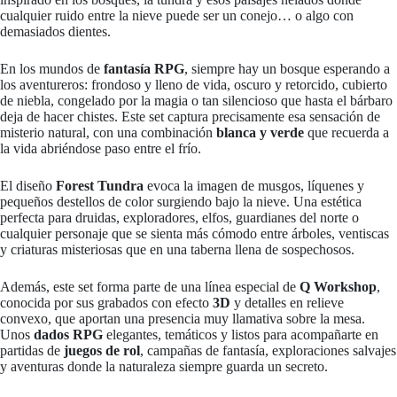
cualquier ruido entre la nieve puede ser un conejo… o algo con
demasiados dientes.
En los mundos de
fantasía RPG
, siempre hay un bosque esperando a
los aventureros: frondoso y lleno de vida, oscuro y retorcido, cubierto
de niebla, congelado por la magia o tan silencioso que hasta el bárbaro
deja de hacer chistes. Este set captura precisamente esa sensación de
misterio natural, con una combinación
blanca y verde
que recuerda a
la vida abriéndose paso entre el frío.
El diseño
Forest Tundra
evoca la imagen de musgos, líquenes y
pequeños destellos de color surgiendo bajo la nieve. Una estética
perfecta para druidas, exploradores, elfos, guardianes del norte o
cualquier personaje que se sienta más cómodo entre árboles, ventiscas
y criaturas misteriosas que en una taberna llena de sospechosos.
Además, este set forma parte de una línea especial de
Q Workshop
,
conocida por sus grabados con efecto
3D
y detalles en relieve
convexo, que aportan una presencia muy llamativa sobre la mesa.
Unos
dados RPG
elegantes, temáticos y listos para acompañarte en
partidas de
juegos de rol
, campañas de fantasía, exploraciones salvajes
y aventuras donde la naturaleza siempre guarda un secreto.