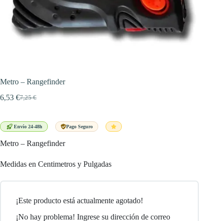
Metro – Rangefinder
6,53
€
7,25
€
El
El
precio
precio
original
actual
era:
es:
Envío 24-48h
Pago Seguro
7,25 €.
6,53 €.
Metro – Rangefinder
Medidas en Centimetros y Pulgadas
¡Este producto está actualmente agotado!
¡No hay problema! Ingrese su dirección de correo