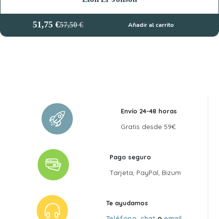
51,75
€
57,50
€
Añadir al carrito
El
El
precio
precio
original
actual
era:
es:
57,50 €.
51,75 €.
Envío 24-48 horas
Gratis desde 59€
Pago seguro
Tarjeta, PayPal, Bizum
Te ayudamos
Teléfono
,
chat
o
email