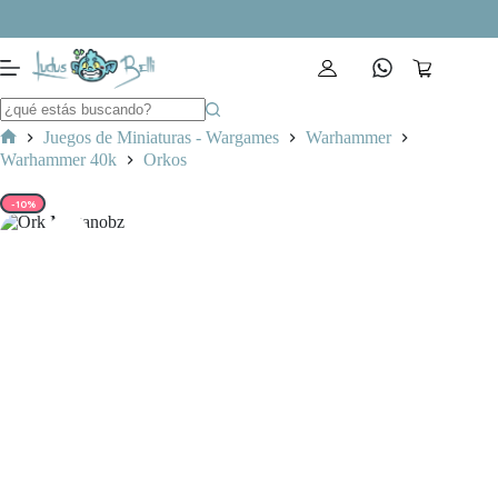
Saltar
al
contenido
Carro
de
compra
Juegos de Miniaturas - Wargames
Warhammer
Inicio
Warhammer 40k
Orkos
-10%