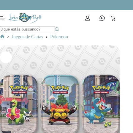
Saltar
al
contenido
Carro
de
compra
Juegos de Cartas
Pokemon
Inicio