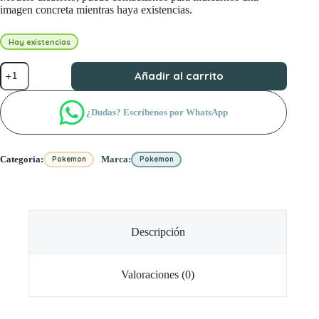
imagen concreta mientras haya existencias.
Hay existencias
Minilatas
Añadir al carrito
Ciudad
Luminalia
cantidad
¿Dudas? Escríbenos por WhatsApp
Categoria:
Marca:
Pokemon
Pokemon
Descripción
Valoraciones (0)