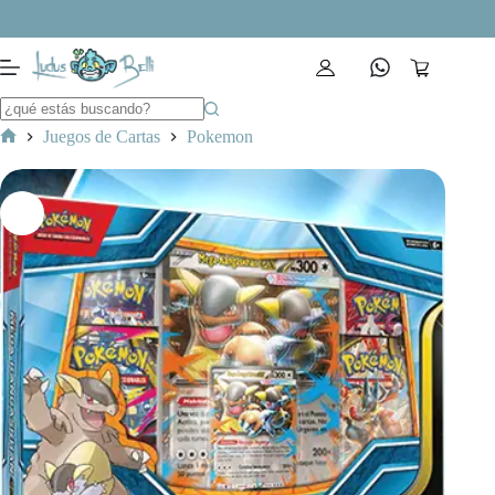
Saltar
al
contenido
Carro
de
compra
Juegos de Cartas
Pokemon
Inicio