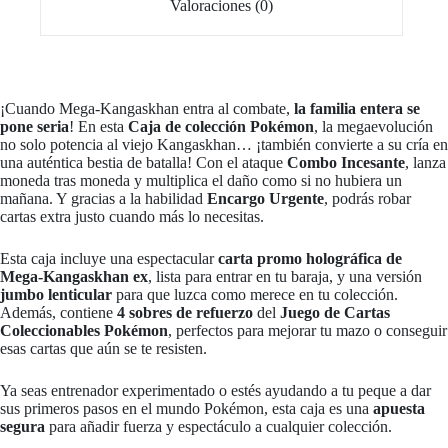
Valoraciones (0)
¡Cuando Mega-Kangaskhan entra al combate,
la familia entera se
pone seria
! En esta
Caja de colección Pokémon
, la megaevolución
no solo potencia al viejo Kangaskhan… ¡también convierte a su cría en
una auténtica bestia de batalla! Con el ataque
Combo Incesante
, lanza
moneda tras moneda y multiplica el daño como si no hubiera un
mañana. Y gracias a la habilidad
Encargo Urgente
, podrás robar
cartas extra justo cuando más lo necesitas.
Esta caja incluye una espectacular
carta promo holográfica de
Mega-Kangaskhan ex
, lista para entrar en tu baraja, y una versión
jumbo lenticular
para que luzca como merece en tu colección.
Además, contiene
4 sobres de refuerzo
del
Juego de Cartas
Coleccionables Pokémon
, perfectos para mejorar tu mazo o conseguir
esas cartas que aún se te resisten.
Ya seas entrenador experimentado o estés ayudando a tu peque a dar
sus primeros pasos en el mundo Pokémon, esta caja es una
apuesta
segura
para añadir fuerza y espectáculo a cualquier colección.