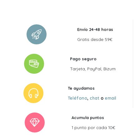
original
actual
era:
es:
42,00 €.
37,80 €.
Envío 24-48 horas
Gratis desde 59€
Pago seguro
Tarjeta, PayPal, Bizum
Te ayudamos
Teléfono
,
chat
o
email
Acumula puntos
1 punto por cada 10€