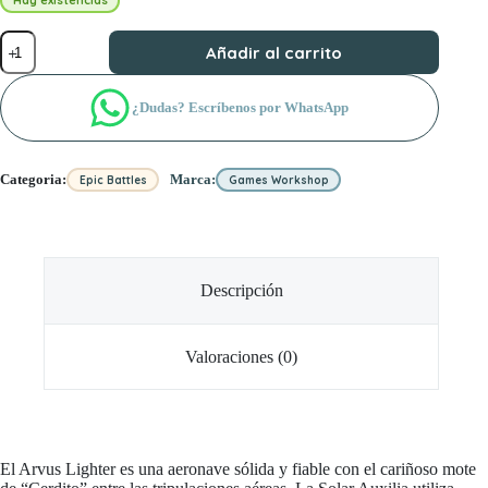
Hay existencias
LEGIONS
Añadir al carrito
IMPERIALIS:
ARVUS
LIGHTERS
¿Dudas? Escríbenos por WhatsApp
cantidad
Categoria:
Marca:
Epic Battles
Games Workshop
Descripción
Valoraciones (0)
El Arvus Lighter es una aeronave sólida y fiable con el cariñoso mote