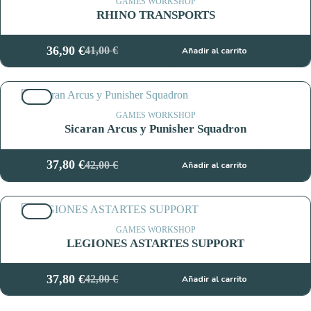
41,00 €.
36,90 €.
GAMES WORKSHOP
RHINO TRANSPORTS
36,90
€
41,00
€
Añadir al carrito
El
El
precio
precio
original
actual
10%
era:
es:
41,00 €.
36,90 €.
GAMES WORKSHOP
Sicaran Arcus y Punisher Squadron
37,80
€
42,00
€
Añadir al carrito
El
El
precio
precio
original
actual
10%
era:
es:
42,00 €.
37,80 €.
GAMES WORKSHOP
LEGIONES ASTARTES SUPPORT
37,80
€
42,00
€
Añadir al carrito
El
El
precio
precio