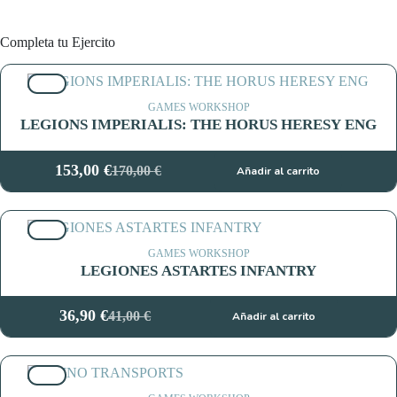
Completa tu Ejercito
10%
GAMES WORKSHOP
LEGIONS IMPERIALIS: THE HORUS HERESY ENG
153,00
€
170,00
€
Añadir al carrito
El
El
precio
precio
original
actual
10%
era:
es:
170,00 €.
153,00 €.
GAMES WORKSHOP
LEGIONES ASTARTES INFANTRY
36,90
€
41,00
€
Añadir al carrito
El
El
precio
precio
original
actual
10%
era:
es: