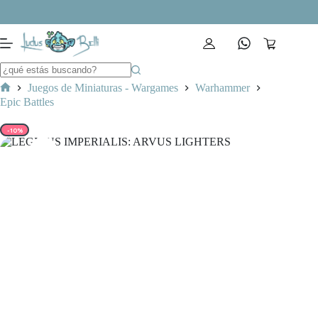
Saltar
al
contenido
Carro
de
compra
Juegos de Miniaturas - Wargames
Warhammer
Inicio
Epic Battles
-10%