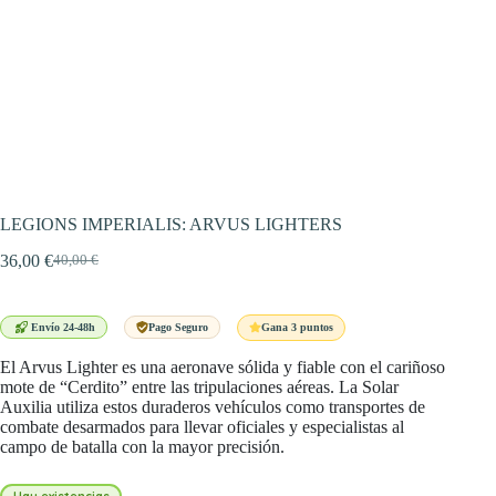
LEGIONS IMPERIALIS: ARVUS LIGHTERS
36,00
€
40,00
€
El
El
precio
precio
original
actual
era:
es:
Gana 3 puntos
Envío 24-48h
Pago Seguro
40,00 €.
36,00 €.
El Arvus Lighter es una aeronave sólida y fiable con el cariñoso
mote de “Cerdito” entre las tripulaciones aéreas. La Solar
Auxilia utiliza estos duraderos vehículos como transportes de
combate desarmados para llevar oficiales y especialistas al
campo de batalla con la mayor precisión.