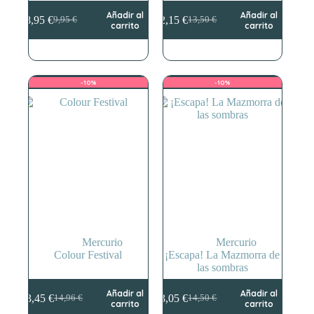
Añadir al
Añadir al
8,95
€
12,15
€
9,95
€
13,50
€
El
El
El
El
carrito
carrito
precio
precio
precio
precio
original
actual
original
actual
era:
es:
era:
es:
9,95 €.
8,95 €.
13,50 €.
12,15 €.
-10%
-10%
Mercurio
Mercurio
Colour Festival
¡Escapa! La Mazmorra de
las sombras
Añadir al
Añadir al
13,45
€
13,05
€
14,96
€
14,50
€
El
El
El
El
carrito
carrito