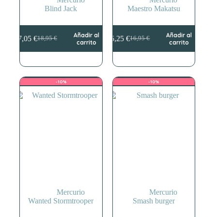
Blind Jack
Maestro Makatsu
Añadir al
Añadir al
17,05
€
15,25
€
18,95
€
16,95
€
El
El
El
El
carrito
carrito
precio
precio
precio
precio
original
actual
original
actual
era:
es:
era:
es:
18,95 €.
17,05 €.
16,95 €.
15,25 €.
-10%
-10%
Mercurio
Mercurio
Wanted Stormtrooper
Smash burger