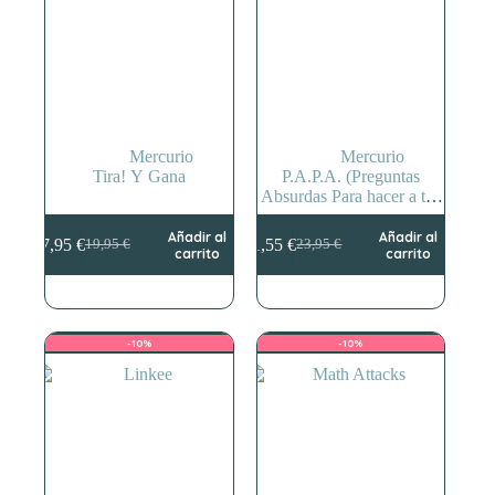
Mercurio
Mercurio
Tira! Y Gana
P.A.P.A. (Preguntas
Absurdas Para hacer a tus
Amigos)
Añadir al
Añadir al
17,95
€
21,55
€
19,95
€
23,95
€
El
El
El
El
carrito
carrito
precio
precio
precio
precio
original
actual
original
actual
era:
es:
era:
es:
19,95 €.
17,95 €.
23,95 €.
21,55 €.
-10%
-10%