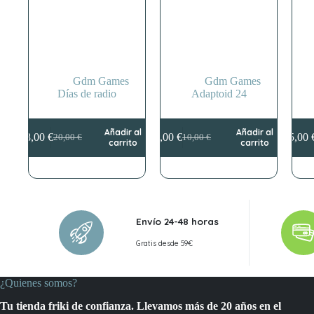
Gdm Games
Gdm Games
Días de radio
Adaptoid 24
Añadir al
Añadir al
18,00
€
9,00
€
5,00
20,00
€
10,00
€
El
El
El
El
carrito
carrito
precio
precio
precio
precio
original
actual
original
actual
era:
es:
era:
es:
20,00 €.
18,00 €.
10,00 €.
9,00 €.
Envío 24-48 horas
Gratis desde 59€
¿Quienes somos?
Tu tienda friki de confianza. Llevamos más de 20 años en el