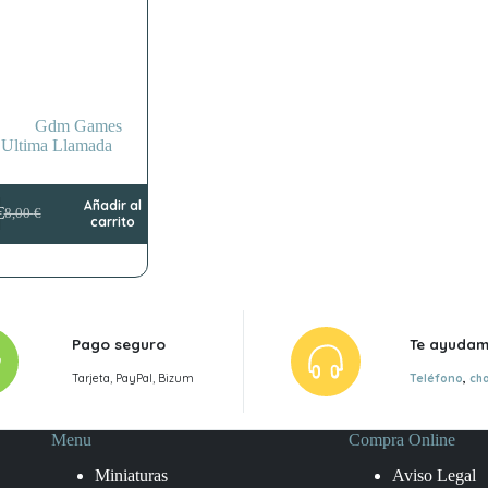
Gdm Games
Ultima Llamada
Añadir al
€
8,00
€
El
El
carrito
precio
precio
original
actual
era:
es:
8,00 €.
5,00 €.
Pago seguro
Te ayuda
Tarjeta, PayPal, Bizum
Teléfono
,
ch
Menu
Compra Online
Miniaturas
Aviso Legal