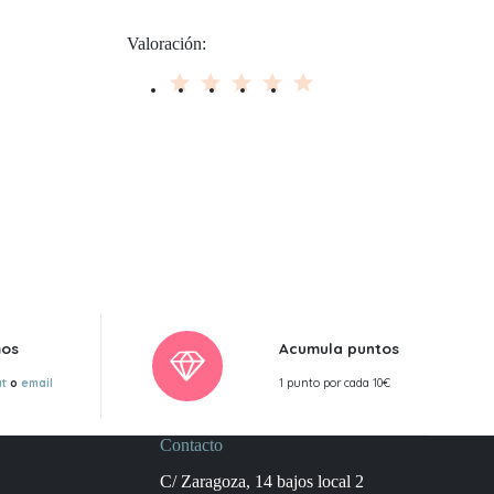
Valoración:
mos
Acumula puntos
at
o
email
1 punto por cada 10€
Contacto
C/ Zaragoza, 14 bajos local 2