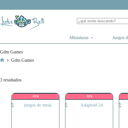
Saltar
al
contenido
Miniaturas
Juegos 
Gdm Games
Gdm Games
Inicio
Ordenado
3 resultados
por
los
últimos
-10%
-10%