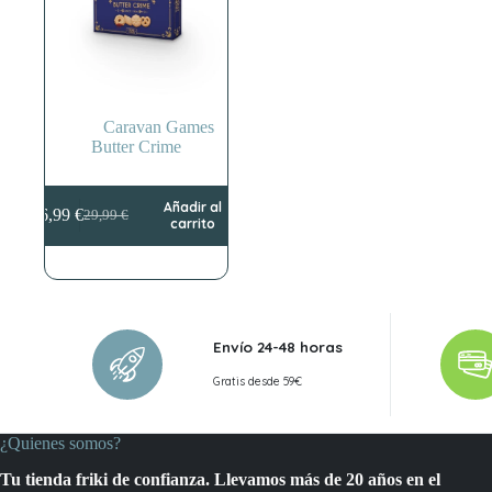
Caravan Games
Butter Crime
Añadir al
26,99
€
29,99
€
El
El
carrito
precio
precio
original
actual
era:
es:
29,99 €.
26,99 €.
Envío 24-48 horas
Gratis desde 59€
¿Quienes somos?
Tu tienda friki de confianza. Llevamos más de 20 años en el