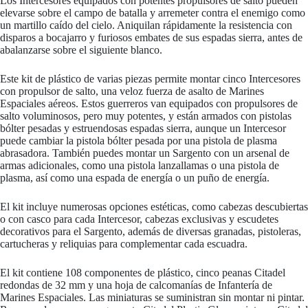
Los Intercesores equipados con potentes propulsores de salto pueden
elevarse sobre el campo de batalla y arremeter contra el enemigo como
un martillo caído del cielo. Aniquilan rápidamente la resistencia con
disparos a bocajarro y furiosos embates de sus espadas sierra, antes de
abalanzarse sobre el siguiente blanco.
Este kit de plástico de varias piezas permite montar cinco Intercesores
con propulsor de salto, una veloz fuerza de asalto de Marines
Espaciales aéreos. Estos guerreros van equipados con propulsores de
salto voluminosos, pero muy potentes, y están armados con pistolas
bólter pesadas y estruendosas espadas sierra, aunque un Intercesor
puede cambiar la pistola bólter pesada por una pistola de plasma
abrasadora. También puedes montar un Sargento con un arsenal de
armas adicionales, como una pistola lanzallamas o una pistola de
plasma, así como una espada de energía o un puño de energía.
El kit incluye numerosas opciones estéticas, como cabezas descubiertas
o con casco para cada Intercesor, cabezas exclusivas y escudetes
decorativos para el Sargento, además de diversas granadas, pistoleras,
cartucheras y reliquias para complementar cada escuadra.
El kit contiene 108 componentes de plástico, cinco peanas Citadel
redondas de 32 mm y una hoja de calcomanías de Infantería de
Marines Espaciales. Las miniaturas se suministran sin montar ni pintar.