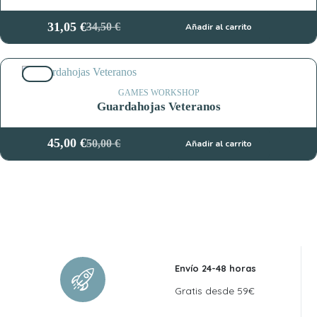
31,05
€
34,50
€
Añadir al carrito
El
El
precio
precio
original
actual
10%
era:
es:
34,50 €.
31,05 €.
GAMES WORKSHOP
Guardahojas Veteranos
45,00
€
50,00
€
Añadir al carrito
El
El
precio
precio
original
actual
era:
es:
50,00 €.
45,00 €.
Envío 24-48 horas
Gratis desde 59€