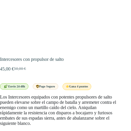
Intercesores con propulsor de salto
45,00
€
50,00
€
El
El
precio
precio
original
actual
era:
es:
Gana 4 puntos
Envío 24-48h
Pago Seguro
50,00 €.
45,00 €.
Los Intercesores equipados con potentes propulsores de salto
pueden elevarse sobre el campo de batalla y arremeter contra el
enemigo como un martillo caído del cielo. Aniquilan
rápidamente la resistencia con disparos a bocajarro y furiosos
embates de sus espadas sierra, antes de abalanzarse sobre el
siguiente blanco.