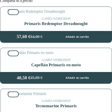
Completa tu Ejercito
10%
GAMES WORKSHOP
Primaris Redemptor Dreadnought
57,60
€
64,00
€
Añadir al carrito
El
El
precio
precio
original
actual
10%
era:
es:
64,00 €.
57,60 €.
GAMES WORKSHOP
Capellán Primaris en moto
40,50
€
45,00
€
Añadir al carrito
El
El
precio
precio
original
actual
10%
era:
es:
45,00 €.
40,50 €.
GAMES WORKSHOP
Tecnomarine Primaris