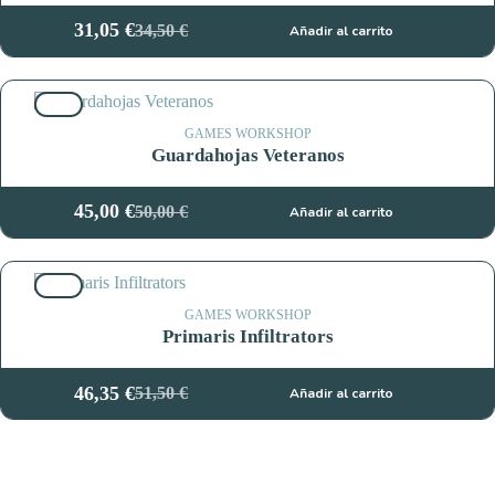
31,05
€
34,50
€
Añadir al carrito
El
El
precio
precio
original
actual
10%
era:
es:
34,50 €.
31,05 €.
GAMES WORKSHOP
Guardahojas Veteranos
45,00
€
50,00
€
Añadir al carrito
El
El
precio
precio
original
actual
10%
era:
es:
50,00 €.
45,00 €.
GAMES WORKSHOP
Primaris Infiltrators
46,35
€
51,50
€
Añadir al carrito
El
El
precio
precio
original
actual
era:
es: