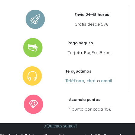
51,50 €.
46,35 €.
Envío 24-48 horas
Gratis desde 59€
Pago seguro
Tarjeta, PayPal, Bizum
Te ayudamos
Teléfono
,
chat
o
email
Acumula puntos
1 punto por cada 10€
¿Quienes somos?