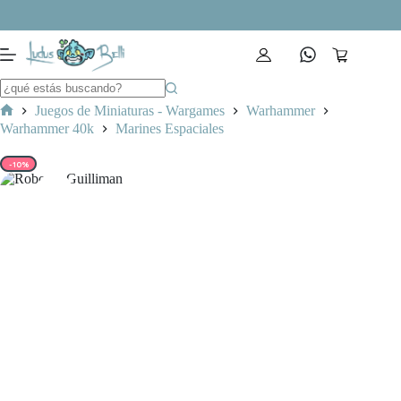
Saltar
al
contenido
Carro
de
compra
Juegos de Miniaturas - Wargames
Warhammer
Inicio
Warhammer 40k
Marines Espaciales
-10%