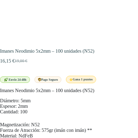
Imanes Neodimio 5x2mm – 100 unidades (N52)
16,15
€
19,00
€
El
El
precio
precio
original
actual
era:
es:
Gana 1 puntos
Envío 24-48h
Pago Seguro
19,00 €.
16,15 €.
Imanes Neodimio 5x2mm – 100 unidades (N52)
Diámetro: 5mm
Espesor: 2mm
Cantidad: 100
Magnetización: N52
Fuerza de Atracción: 575gr (imán con imán) **
Material: NdFeB