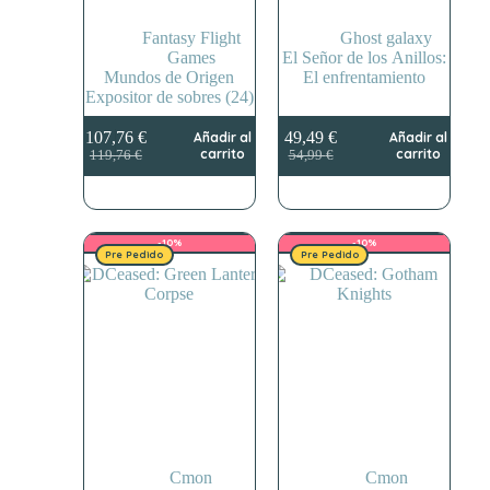
Fantasy Flight
Ghost galaxy
Games
El Señor de los Anillos:
Mundos de Origen
El enfrentamiento
Expositor de sobres (24)
107,76
€
49,49
€
Añadir al
Añadir al
El
El
El
El
carrito
carrito
119,76
€
54,99
€
precio
precio
precio
precio
original
actual
original
actual
era:
es:
era:
es:
119,76 €.
107,76 €.
54,99 €.
49,49 €.
-10%
-10%
Pre Pedido
Pre Pedido
Cmon
Cmon