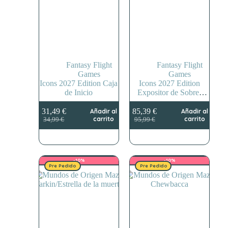
Fantasy Flight
Fantasy Flight
Games
Games
Icons 2027 Edition Caja
Icons 2027 Edition
de Inicio
Expositor de Sobres
(24)
31,49
€
85,39
€
Añadir al
Añadir al
El
El
El
El
carrito
carrito
34,99
€
95,99
€
precio
precio
precio
precio
original
actual
original
actual
era:
es:
era:
es:
34,99 €.
31,49 €.
95,99 €.
85,39 €.
-10%
-10%
Pre Pedido
Pre Pedido