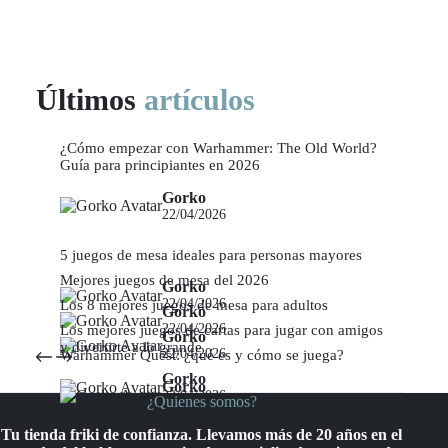
Últimos
artículos
¿Cómo empezar con Warhammer: The Old World?
Guía para principiantes en 2026
Gorko
22/04/2026
5 juegos de mesa ideales para personas mayores
Mejores juegos de mesa del 2026
Gorko
22/04/2026
Los 8 mejores juegos de mesa para adultos
Gorko
22/04/2026
Los mejores juegos de cartas para jugar con amigos
Gorko
y divertirte a lo grande
22/04/2026
Warhammer Quest: ¿qué es y cómo se juega?
Gorko
Gorko
22/04/2026
¿Quienes somos?
22/04/2026
Tu tienda friki de confianza. Llevamos más de 20 años en el