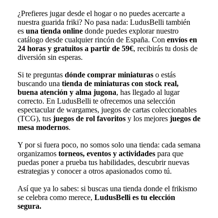
¿Prefieres jugar desde el hogar o no puedes acercarte a
nuestra guarida friki? No pasa nada: LudusBelli también
es
una tienda online
donde puedes explorar nuestro
catálogo desde cualquier rincón de España. Con
envíos en
24 horas y gratuitos a partir de 59€
, recibirás tu dosis de
diversión sin esperas.
Si te preguntas
dónde comprar miniaturas
o estás
buscando una
tienda de miniaturas con stock real,
buena atención y alma jugona
, has llegado al lugar
correcto. En LudusBelli te ofrecemos una selección
espectacular de wargames, juegos de cartas coleccionables
(TCG), tus
juegos de rol favoritos
y los mejores
juegos de
mesa modernos
.
Y por si fuera poco, no somos solo una tienda: cada semana
organizamos
torneos, eventos y actividades
para que
puedas poner a prueba tus habilidades, descubrir nuevas
estrategias y conocer a otros apasionados como tú.
Así que ya lo sabes: si buscas una tienda donde el frikismo
se celebra como merece,
LudusBelli es tu elección
segura.