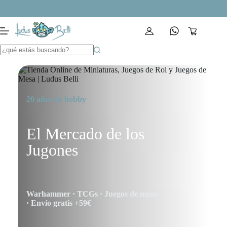
Saltar
al
contenido
Carro
de
compra
20 años de hobby
El Mercado de los
Jugones
Warhammer · TCGs · Juegos de mesa
· Envío gratis +59€