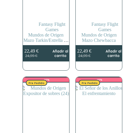
Fantasy Flight
Fantasy Flight
Games
Games
Mundos de Origen
Mundos de Origen
Mazo Tarkin/Estrella de
Mazo Chewbacca
la muerte
22,49
€
22,49
€
Añadir al
Añadir al
El
El
El
El
carrito
carrito
24,99
€
24,99
€
precio
precio
precio
precio
original
actual
original
actual
era:
es:
era:
es:
24,99 €.
22,49 €.
24,99 €.
22,49 €.
-10%
-10%
Pre Pedido
Pre Pedido