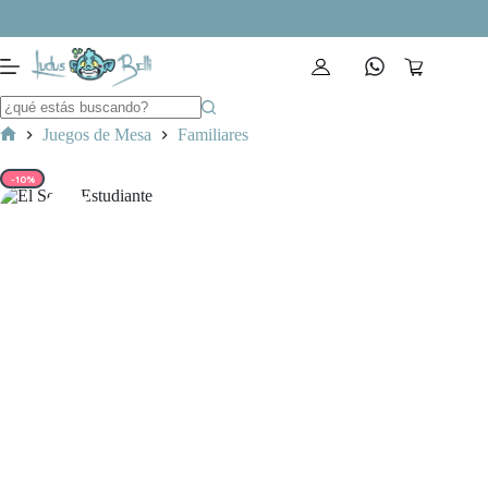
Saltar
al
contenido
Carro
de
compra
Juegos de Mesa
Familiares
Inicio
-10%