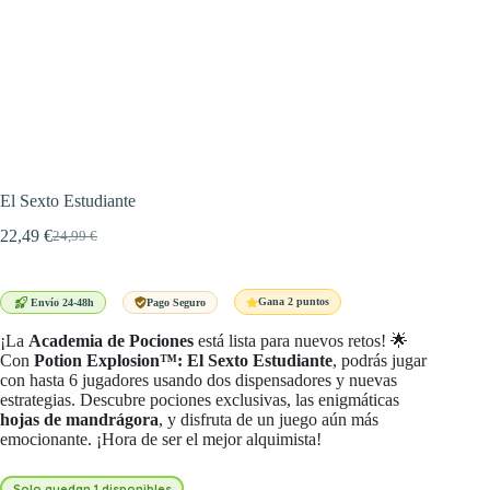
El Sexto Estudiante
22,49
€
24,99
€
El
El
precio
precio
original
actual
era:
es:
Gana 2 puntos
Envío 24-48h
Pago Seguro
24,99 €.
22,49 €.
¡La
Academia de Pociones
está lista para nuevos retos! 🌟
Con
Potion Explosion™: El Sexto Estudiante
, podrás jugar
con hasta 6 jugadores usando dos dispensadores y nuevas
estrategias. Descubre pociones exclusivas, las enigmáticas
hojas de mandrágora
, y disfruta de un juego aún más
emocionante. ¡Hora de ser el mejor alquimista!
Solo quedan 1 disponibles