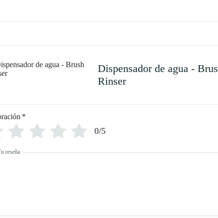
Dispensador de agua - Bru
Rinser
oración
*
0/5
Tu reseña