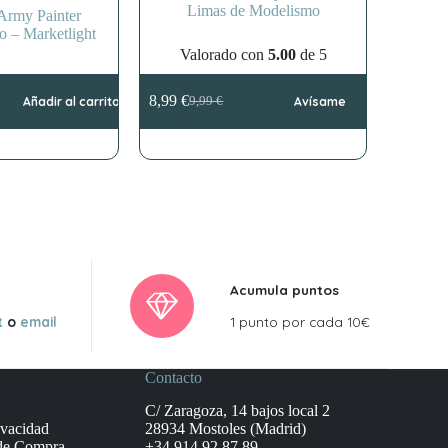
Limas de Modelismo
Army Painter
o – Marketlight
Valorado con
5.00
de 5
8,99
€
Añadir al carrito
9,99
€
Avísame
El
El
precio
precio
original
actual
era:
es:
9,99 €.
8,99 €.
Acumula puntos
t
o
email
1 punto por cada 10€
Contacto
C/ Zaragoza, 14 bajos local 2
ivacidad
28934 Mostoles (Madrid)
de Compra
+34 914 92 87 89