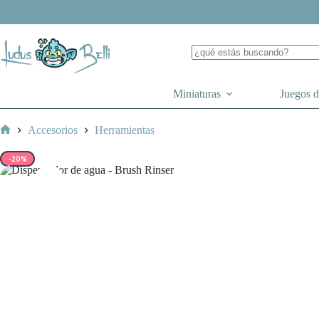
Saltar
al
contenido
Miniaturas
Juegos 
Accesorios
Herramientas
Inicio
-20%