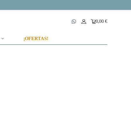
0,00
€
Carro
de
compra
¡OFERTAS!