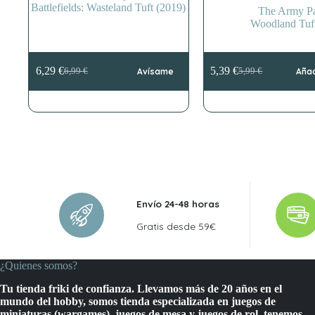
Battlefields: Wasteland Tuft (2019)
The Army Pa
Woodland Tuf
6,29
€
5,39
€
6,99
€
Avísame
5,99
€
Añad
El
El
El
El
precio
precio
precio
precio
original
actual
original
actual
era:
es:
era:
es:
6,99 €.
6,29 €.
5,99 €.
5,39 €.
Envío 24-48 horas
Gratis desde 59€
¿Quienes somos?
Tu tienda friki de confianza. Llevamos más de 20 años en el
mundo del hobby, somos tienda especializada en juegos de
miniaturas (wargames), juegos de mesa y juegos de rol, tenemos