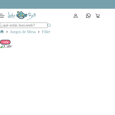
Saltar
al
contenido
Carro
de
compra
Juegos de Mesa
Filler
Inicio
-10%