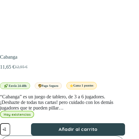
Cabanga
11,65
€
12,95
€
El
El
precio
precio
original
actual
era:
es:
Gana 1 puntos
Envío 24-48h
Pago Seguro
12,95 €.
11,65 €.
“Cabanga” es un juego de tablero, de 3 a 6 jugadores.
¡Deshazte de todas tus cartas! pero cuidado con los demás
jugadores que te pueden pillar…
Hay existencias
Cabanga
Añadir al carrito
cantidad