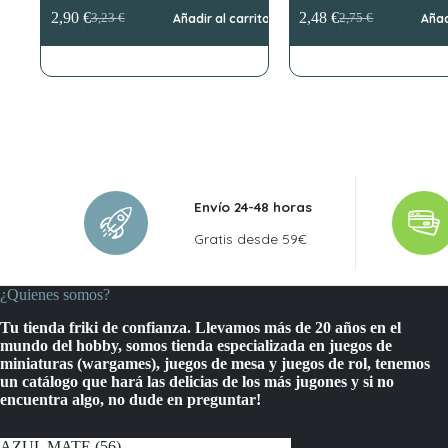
2,90
€
2,48
€
3,23
€
Añadir al carrito
2,75
€
Añad
El
El
El
El
precio
precio
precio
precio
original
actual
original
actual
era:
es:
era:
es:
3,23 €.
2,90 €.
2,75 €.
2,48 €.
Envío 24-48 horas
Gratis desde 59€
¿Quienes somos?
Tu tienda friki de confianza. Llevamos más de 20 años en el
mundo del hobby, somos tienda especializada en juegos de
miniaturas (wargames), juegos de mesa y juegos de rol, tenemos
un catálogo que hará las delicias de los más jugones y si no
encuentra algo, no dude en preguntar!
AZUL MATE (56)