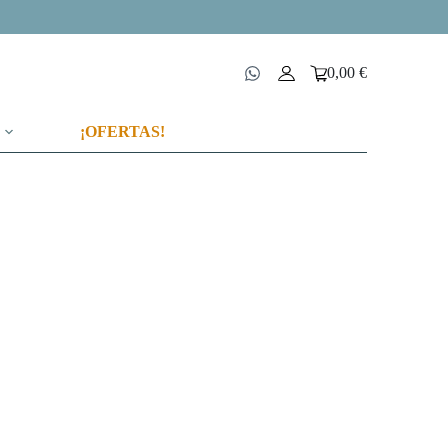
0,00
€
Carro
de
compra
¡OFERTAS!