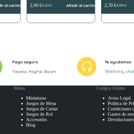
2,90
€
2,70
€
ir al carrito
3,22
€
Añadir al carrito
2,99
€
El
El
El
El
precio
precio
precio
precio
original
actual
original
actual
era:
es:
era:
es:
3,22 €.
2,90 €.
2,99 €.
2,70 €.
Pago seguro
Te ayudamos
Tarjeta, PayPal, Bizum
Teléfono
,
cha
Menu
Compra Online
Miniaturas
Aviso Legal
Juegos de Mesa
Politica de Pr
Juegos de Cartas
Condiciones 
Juegos de Rol
Gastos de env
Accesorios
Devoluciones
Blog