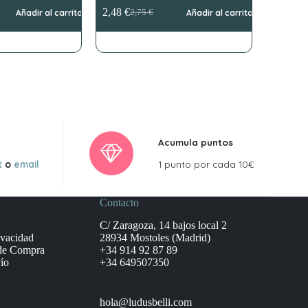
2,48
€
Añadir al carrito
2,75
€
Añadir al carrito
El
El
precio
precio
original
actual
era:
es:
2,75 €.
2,48 €.
Acumula puntos
t
o
email
1 punto por cada 10€
Contacto
C/ Zaragoza, 14 bajos local 2
ivacidad
28934 Mostoles (Madrid)
de Compra
+34 914 92 87 89
ío
+34 649507350
hola@ludusbelli.com