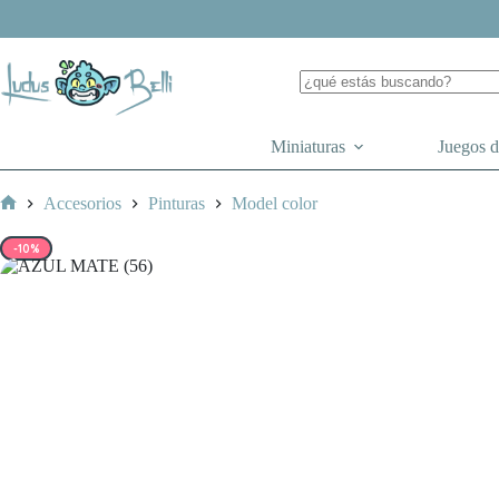
Saltar
al
contenido
Miniaturas
Juegos 
Accesorios
Pinturas
Model color
Inicio
-10%