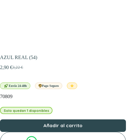
AZUL REAL (54)
2,90
€
3,22
€
El
El
precio
precio
original
actual
era:
es:
Envío 24-48h
Pago Seguro
3,22 €.
2,90 €.
70809
Solo quedan 1 disponibles
Añadir al carrito