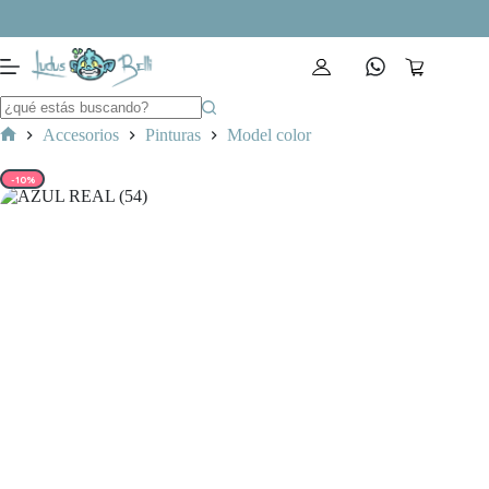
Saltar
al
contenido
Carro
de
compra
Accesorios
Pinturas
Model color
Inicio
-10%