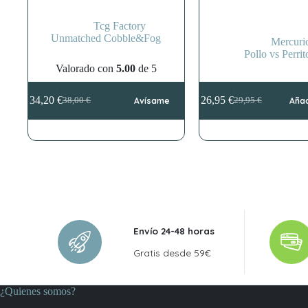
Tcg Factory
Unmatched Cobble&Fog
Mercuri
Pollo vs Perrit
Valorado con
5.00
de 5
34,20
€
26,95
€
38,00
€
Avísame
29,95
€
Añad
El
El
El
El
precio
precio
precio
precio
original
actual
original
actual
era:
es:
era:
es:
38,00 €.
34,20 €.
29,95 €.
26,95 €.
Envío 24-48 horas
Gratis desde 59€
¿Quienes somos?