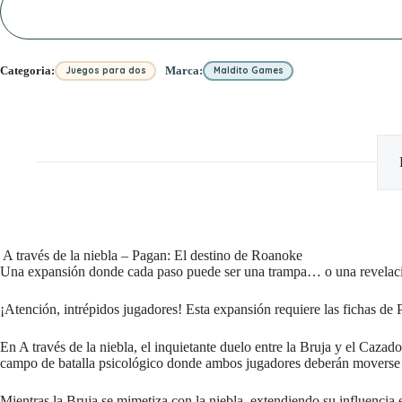
niebla
-
Pagan:
El
destino
Categoria:
Marca:
Juegos para dos
Maldito Games
de
Roanoke
cantidad
️ A través de la niebla – Pagan: El destino de Roanoke
Una expansión donde cada paso puede ser una trampa… o una revelac
¡Atención, intrépidos jugadores! Esta expansión requiere las fichas de 
En A través de la niebla, el inquietante duelo entre la Bruja y el Caza
campo de batalla psicológico donde ambos jugadores deberán moverse c
Mientras la Bruja se mimetiza con la niebla, extendiendo su influencia