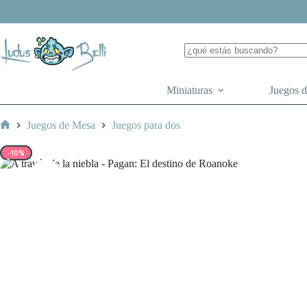
Saltar
al
contenido
Miniaturas
Juegos 
Juegos de Mesa
Juegos para dos
Inicio
-10%