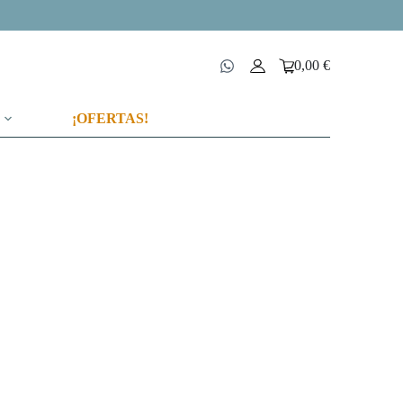
0,00
€
Carro
de
compra
¡OFERTAS!