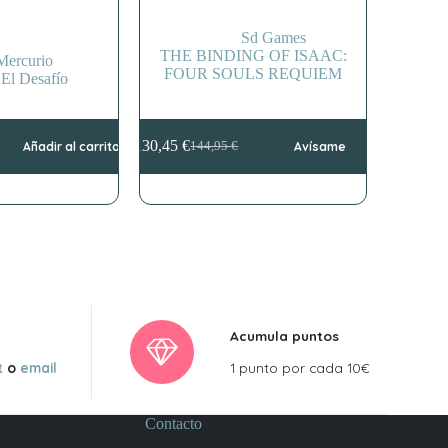
Sd Games
THE BINDING OF ISAAC:
Mercurio
FOUR SOULS REQUIEM
 El Desafío
130,45
€
Añadir al carrito
144,95
€
Avísame
El
El
precio
precio
original
actual
era:
es:
144,95 €.
130,45 €.
Acumula puntos
t
o
email
1 punto por cada 10€
Contacto