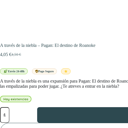
A través de la niebla – Pagan: El destino de Roanoke
4,05
€
4,50
€
El
El
precio
precio
original
actual
era:
es:
Envío 24-48h
Pago Seguro
4,50 €.
4,05 €.
A través de la niebla es una expansión para Pagan: El destino de Roa
las empalizadas para poder jugar. ¿Te atreves a entrar en la niebla?
Hay existencias
A
través
de
la