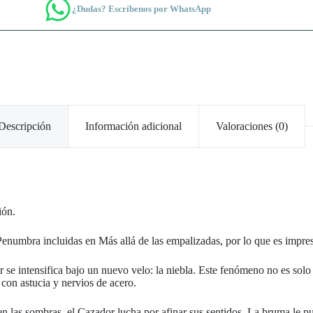
¿Dudas? Escríbenos por WhatsApp
Descripción
Información adicional
Valoraciones (0)
ión.
Penumbra incluidas en Más allá de las empalizadas, por lo que es impres
dor se intensifica bajo un nuevo velo: la niebla. Este fenómeno no es so
on astucia y nervios de acero.
 en las sombras, el Cazador lucha por afinar sus sentidos. La bruma le