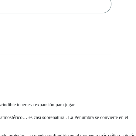
cindible tener esa expansión para jugar.
lo atmosférico… es casi sobrenatural. La Penumbra se convierte en el
 puede proteger… o puede confundirle en el momento más crítico. ¿Serás