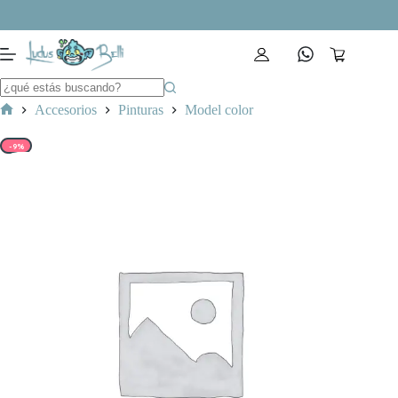
Saltar
al
contenido
Carro
de
compra
Accesorios
Pinturas
Model color
Inicio
-9%