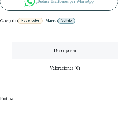
¿Dudas? Escríbenos por WhatsApp
(128)
cantidad
Categoria:
Marca:
Model color
Vallejo
Descripción
Valoraciones (0)
Pintura