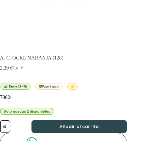
A. C. OCRE NARANJA (128)
2,20
€
2,41
€
El
El
precio
precio
original
actual
era:
es:
Envío 24-48h
Pago Seguro
2,41 €.
2,20 €.
70824
Solo quedan 2 disponibles
A.
Añadir al carrito
C.
OCRE
NARANJA