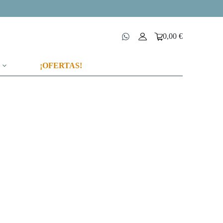
0,00
€
Carro
de
compra
¡OFERTAS!