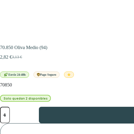
70.850 Oliva Medio (94)
2,82
€
3,13
€
El
El
precio
precio
original
actual
era:
es:
Envío 24-48h
Pago Seguro
3,13 €.
2,82 €.
70850
Solo quedan 2 disponibles
70.850
Oliva
Medio
(94)
cantidad