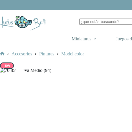
Saltar
al
contenido
Miniaturas
Juegos 
Accesorios
Pinturas
Model color
Inicio
-10%