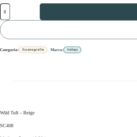
Wild
Tuft
–
Beige
5mm
cantidad
Categoria:
Marca:
Escenografía
Vallejo
Wild Tuft – Beige
SC408