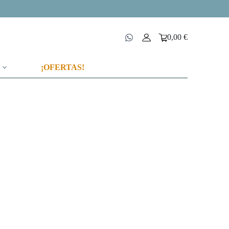
0,00
€
Carro
de
compra
¡OFERTAS!