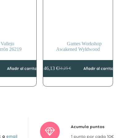
Vallejo
Games Workshop
arrón 26219
Awakened Wyldwood
46,13
€
Añadir al carrito
51,25
€
Añadir al carrito
El
El
precio
precio
original
actual
era:
es:
51,25 €.
46,13 €.
Acumula puntos
t
o
email
1 punto por cada 10€