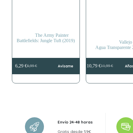
The Army Painter
Battlefields: Jungle Tuft (2019)
Vallejo
Agua Transparente
6,29
€
10,79
€
6,99
€
Avísame
11,99
€
Añad
El
El
El
El
precio
precio
precio
precio
original
actual
original
actual
era:
es:
era:
es:
6,99 €.
6,29 €.
11,99 €.
10,79 €.
Envío 24-48 horas
Gratis desde 59€