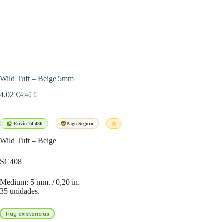
Wild Tuft – Beige 5mm
4,02
€
4,46
€
El
El
precio
precio
original
actual
era:
es:
Envío 24-48h
Pago Seguro
4,46 €.
4,02 €.
Wild Tuft – Beige
SC408
Medium: 5 mm. / 0,20 in.
35 unidades.
Hay existencias