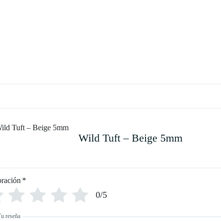
Wild Tuft – Beige 5mm
oración
*
0/5
Tu reseña