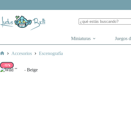
Saltar
al
contenido
Miniaturas
Juegos 
Accesorios
Escenografía
Inicio
-10%