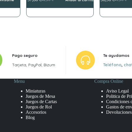
El
El
El
El
precio
precio
precio
precio
original
actual
original
actual
era:
es:
era:
es:
42,00 €.
37,80 €.
41,00 €.
36,90 €.
Pago seguro
Te ayudamos
Tarjeta, PayPal, Bizum
Teléfono
,
cha
Menu
Compra Online
Miniaturas
Aviso Legal
Juegos de Mesa
Politica de Pr
Juegos de Cartas
Condiciones 
Juegos de Rol
Gastos de env
Accesorios
Devoluciones
Blog