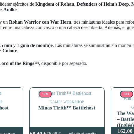
liderar ejércitos de
Kingdom of Rohan
,
Defenders of Helm’s Deep
,
M
s Anillos
.
y un
Rohan Warrior con War Horn
, tres miniaturas ideales para ref
gir entre una cabeza con casco o una cabeza descubierta. Además, el gu
 25 mm
y
1 guía de montaje
. Las miniaturas se suministran sin montar n
 Colour
.
Lord of the Rings™
, disponible por separado.
10%
10%
OP
GAMES WORKSHOP
host
Minas Tirith™ Battlehost
G
The Wa
– Battl
(Inglés
162,00
68,40
€
76,00
€
al carrito
Añadir al carrito