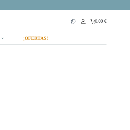
0,00
€
Carro
de
compra
¡OFERTAS!