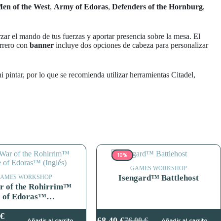
en of the West
,
Army of Edoras
,
Defenders of the Hornburg
,
orzar el mando de tus fuerzas y aportar presencia sobre la mesa. El
errero con
banner
incluye dos opciones de cabeza para personalizar
i pintar, por lo que se recomienda utilizar herramientas Citadel,
10%
GAMES WORKSHOP
Isengard™ Battlehost
AMES WORKSHOP
r of the Rohirrim™
e of Edoras™
)
€
68,40
€
76,00
€
Añadir al carrito
Añadir al carrito