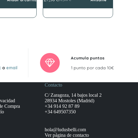
El
El
precio
precio
original
actual
era:
es:
31,00 €.
27,90 €.
Acumula puntos
t
o
email
1 punto por cada 10€
Contacto
C/ Zaragoza, 14 bajos local 2
ivacidad
28934 Mostoles (Madrid)
de Compra
+34 914 92 87 89
ío
+34 649507350
hola@ludusbelli.com
Ver página de contacto