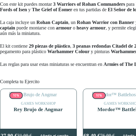
Con este kit puedes montar
3 Warriors of Rohan Commanders
para 
Fords of Isen
y
The Grief of Éomer
en tus partidas de
El Señor de lo
La caja incluye un
Rohan Captain
, un
Rohan Warrior con Banner
captain
puede montarse con
armour
o
heavy armour
, y permite ele
aún más la miniatura.
El kit contiene
29 piezas de plástico
,
3 peanas redondas Citadel de
pegamento para plástico
Warhammer Colour
y pinturas
Warhammer
Las reglas para usar estas miniaturas se encuentran en
Armies of The 
Completa tu Ejercito
10%
10%
GAMES WORKSHOP
GAMES WORKSH
Rey Brujo de Angmar
Mordor™ Battle
27,90
€
68,40
€
31,00
€
76,00
€
Añadir al carrito
Añadir 