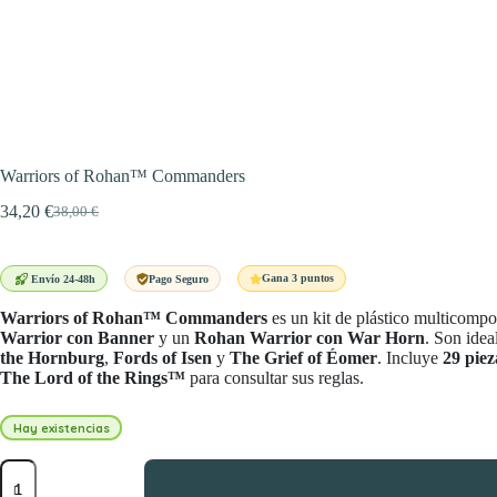
Warriors of Rohan™ Commanders
34,20
€
38,00
€
El
El
precio
precio
original
actual
era:
es:
Gana 3 puntos
Envío 24-48h
Pago Seguro
38,00 €.
34,20 €.
Warriors of Rohan™ Commanders
es un kit de plástico multicomp
Warrior con Banner
y un
Rohan Warrior con War Horn
. Son idea
the Hornburg
,
Fords of Isen
y
The Grief of Éomer
. Incluye
29 piez
The Lord of the Rings™
para consultar sus reglas.
Hay existencias
Warriors
of