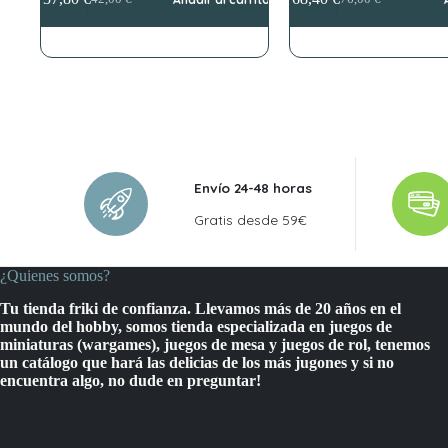
El
El
El
El
precio
precio
precio
precio
original
actual
original
actual
era:
es:
era:
es:
42,00 €.
37,80 €.
76,00 €.
68,40 €.
Envío 24-48 horas
Gratis desde 59€
¿Quienes somos?
Tu tienda friki de confianza. Llevamos más de 20 años en el
mundo del hobby, somos tienda especializada en juegos de
miniaturas (wargames), juegos de mesa y juegos de rol, tenemos
un catálogo que hará las delicias de los más jugones y si no
encuentra algo, no dude en preguntar!