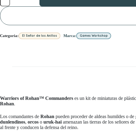
Rohan™
Commanders
cantidad
Categoria:
Marca:
El Señor de los Anillos
Games Workshop
Warriors of Rohan™ Commanders
es un kit de miniaturas de plás
Rohan
.
Los comandantes de
Rohan
pueden proceder de aldeas humildes o de g
dunlendinos
,
orcos
o
uruk-hai
amenazan las tierras de los señores d
al frente y conducen la defensa del reino.