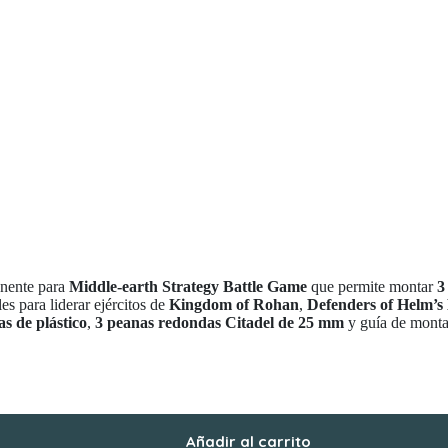
onente para
Middle-earth Strategy Battle Game
que permite montar
3
les para liderar ejércitos de
Kingdom of Rohan
,
Defenders of Helm’s
as de plástico
,
3 peanas redondas Citadel de 25 mm
y guía de montaj
Añadir al carrito