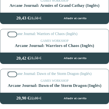
GAMES WORKSHOP
Arcane Journal: Armies of Grand Cathay (Inglés)
20,43
€
21,50
€
Añadir al carrito
El
El
precio
precio
original
actual
5%
era:
es:
21,50 €.
20,43 €.
GAMES WORKSHOP
Arcane Journal: Warriors of Chaos (Inglés)
20,42
€
21,50
€
Añadir al carrito
El
El
precio
precio
original
actual
5%
era:
es:
21,50 €.
20,42 €.
GAMES WORKSHOP
Arcane Journal: Dawn of the Storm Dragon (Inglés)
20,90
€
22,00
€
Añadir al carrito
El
El
precio
precio