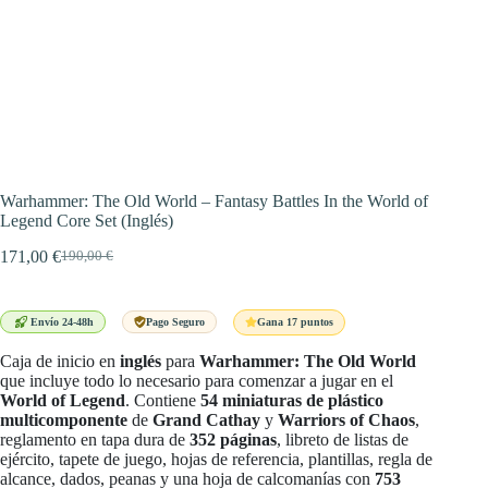
Warhammer: The Old World – Fantasy Battles In the World of
Legend Core Set (Inglés)
171,00
€
190,00
€
El
El
precio
precio
original
actual
era:
es:
Gana 17 puntos
Envío 24-48h
Pago Seguro
190,00 €.
171,00 €.
Caja de inicio en
inglés
para
Warhammer: The Old World
que incluye todo lo necesario para comenzar a jugar en el
World of Legend
. Contiene
54 miniaturas de plástico
multicomponente
de
Grand Cathay
y
Warriors of Chaos
,
reglamento en tapa dura de
352 páginas
, libreto de listas de
ejército, tapete de juego, hojas de referencia, plantillas, regla de
alcance, dados, peanas y una hoja de calcomanías con
753