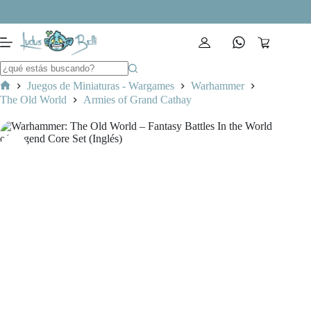
Saltar
al
contenido
Carro
de
compra
Juegos de Miniaturas - Wargames
Warhammer
Inicio
The Old World
Armies of Grand Cathay