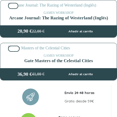
original
actual
5%
era:
es:
22,00 €.
20,90 €.
GAMES WORKSHOP
Arcane Journal: The Razing of Westerland (Inglés)
20,90
€
22,00
€
Añadir al carrito
El
El
precio
precio
original
actual
10%
era:
es:
22,00 €.
20,90 €.
GAMES WORKSHOP
Gate Masters of the Celestial Cities
36,90
€
41,00
€
Añadir al carrito
El
El
precio
precio
original
actual
era:
es:
Envío 24-48 horas
41,00 €.
36,90 €.
Gratis desde 59€