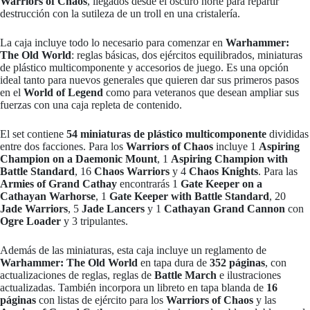
Warriors of Chaos
, llegados desde el oscuro norte para repartir
destrucción con la sutileza de un troll en una cristalería.
La caja incluye todo lo necesario para comenzar en
Warhammer:
The Old World
: reglas básicas, dos ejércitos equilibrados, miniaturas
de plástico multicomponente y accesorios de juego. Es una opción
ideal tanto para nuevos generales que quieren dar sus primeros pasos
en el
World of Legend
como para veteranos que desean ampliar sus
fuerzas con una caja repleta de contenido.
El set contiene
54 miniaturas de plástico multicomponente
divididas
entre dos facciones. Para los
Warriors of Chaos
incluye 1
Aspiring
Champion on a Daemonic Mount
, 1
Aspiring Champion with
Battle Standard
, 16
Chaos Warriors
y 4
Chaos Knights
. Para las
Armies of Grand Cathay
encontrarás 1
Gate Keeper on a
Cathayan Warhorse
, 1
Gate Keeper with Battle Standard
, 20
Jade Warriors
, 5
Jade Lancers
y 1
Cathayan Grand Cannon
con
Ogre Loader
y 3 tripulantes.
Además de las miniaturas, esta caja incluye un reglamento de
Warhammer: The Old World
en tapa dura de
352 páginas
, con
actualizaciones de reglas, reglas de
Battle March
e ilustraciones
actualizadas. También incorpora un libreto en tapa blanda de
16
páginas
con listas de ejército para los
Warriors of Chaos
y las