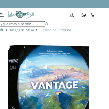
Saltar
al
contenido
Carro
de
compra
Juegos de Mesa
Gestión de Recursos
Inicio