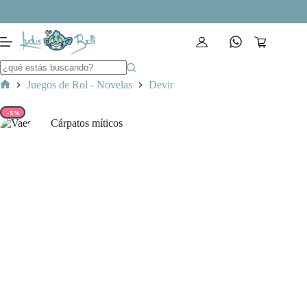
Saltar
al
contenido
Carro
de
compra
Juegos de Rol - Novelas
Devir
Inicio
-5%