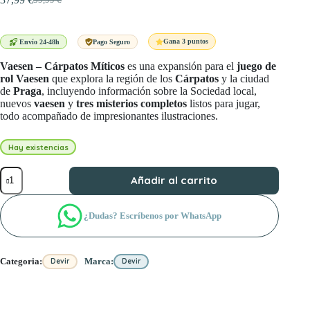
El
El
precio
precio
original
actual
era:
es:
Gana 3 puntos
Envío 24-48h
Pago Seguro
39,99 €.
37,99 €.
Vaesen – Cárpatos Míticos
es una expansión para el
juego de
rol Vaesen
que explora la región de los
Cárpatos
y la ciudad
de
Praga
, incluyendo información sobre la Sociedad local,
nuevos
vaesen
y
tres misterios completos
listos para jugar,
todo acompañado de impresionantes ilustraciones.
Hay existencias
Vaesen
Añadir al carrito
-
Cárpatos
míticos
¿Dudas? Escríbenos por WhatsApp
cantidad
Categoria:
Marca:
Devir
Devir