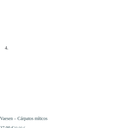
Vaesen – Cárpatos míticos
37,99
€
39,99
€